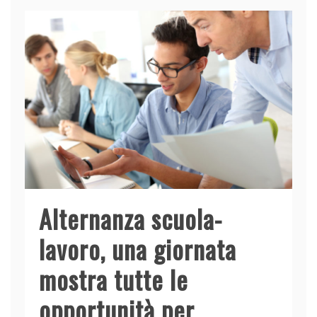
b
dI
A
vi
o
n
p
di
o
p
k
Alternanza scuola-
lavoro, una giornata
mostra tutte le
opportunità per