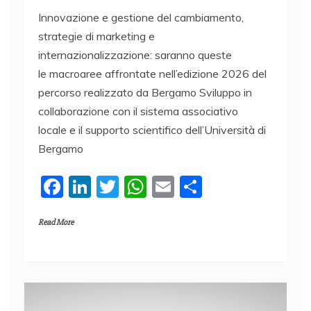
Innovazione e gestione del cambiamento,
strategie di marketing e
internazionalizzazione: saranno queste
le macroaree affrontate nell’edizione 2026 del
percorso realizzato da Bergamo Sviluppo in
collaborazione con il sistema associativo
locale e il supporto scientifico dell’Università di
Bergamo
F
Li
T
W
E
C
a
n
w
h
m
o
Read More
c
k
itt
at
ai
n
e
e
er
s
l
di
b
dI
A
vi
o
n
p
di