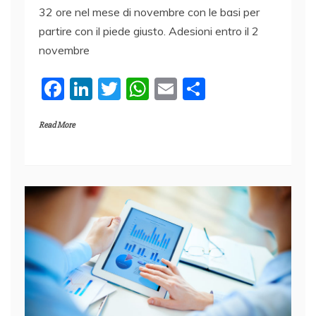
32 ore nel mese di novembre con le basi per
partire con il piede giusto. Adesioni entro il 2
novembre
F
Li
T
W
E
C
a
n
w
h
m
o
Read More
c
k
itt
at
ai
n
e
e
er
s
l
di
b
dI
A
vi
o
n
p
di
o
p
k