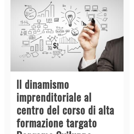
o
p
k
Il dinamismo
imprenditoriale al
centro del corso di alta
formazione targato