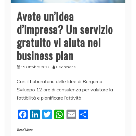
Avete un’idea
d’impresa? Un servizio
gratuito vi aiuta nel
business plan
19 Ottobre 2017
Redazione
Con il Laboratorio delle Idee di Bergamo
Sviluppo 12 ore di consulenza per valutare la
fattibilità e pianificare l’attività
F
Li
T
W
E
C
a
n
w
h
m
o
Read More
c
k
itt
at
ai
n