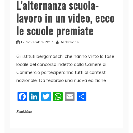
L’alternanza scuola-
lavoro in un video, ecco
le scuole premiate
17 Novembre 2017
Redazione
Gli istituti bergamaschi che hanno vinto la fase
locale del concorso indetto dalla Camere di
Commercio parteciperanno tutti al contest
nazionale. Da febbraio una nuova edizione
F
Li
T
W
E
C
a
n
w
h
m
o
Read More
c
k
itt
at
ai
n
e
e
er
s
l
di