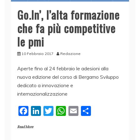
Go.In’, l’alta formazione
che fa più competitive
le pmi
10 Febbraio 2017
Redazione
Aperte fino al 24 febbraio le adesioni alla
nuova edizione del corso di Bergamo Sviluppo
dedicato a innovazione e
internazionalizzazione
F
Li
T
W
E
C
a
n
w
h
m
o
Read More
c
k
itt
at
ai
n