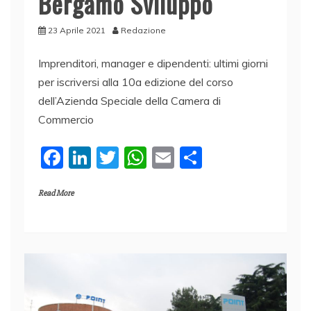
Bergamo Sviluppo
23 Aprile 2021
Redazione
Imprenditori, manager e dipendenti: ultimi giorni
per iscriversi alla 10a edizione del corso
dell’Azienda Speciale della Camera di
Commercio
F
Li
T
W
E
C
a
n
w
h
m
o
Read More
c
k
itt
at
ai
n
e
e
er
s
l
di
b
dI
A
vi
o
n
p
di
o
p