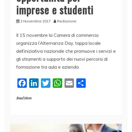
imprese e studenti
2 Novembre 2017
Redazione
Il 15 novembre la Camera di commercio
organizza l’Alternanza Day, tappa locale
dell’iniziativa nazionale che promuove i servizi e
gli strumenti a supporto dei nuovi percorsi di
formazione tra aula e azienda
F
Li
T
W
E
C
a
n
w
h
m
o
Read More
c
k
itt
at
ai
n
e
e
er
s
l
di
b
dI
A
vi
o
n
p
di