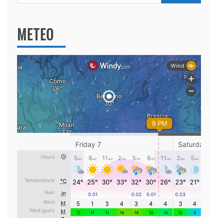
per:
METEO