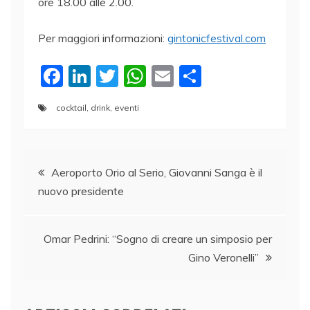
ore 18.00 alle 2.00.
Per maggiori informazioni:
gintonicfestival.com
F
Li
T
W
E
C
a
n
w
h
m
o
cocktail
,
drink
,
eventi
c
k
itt
at
ai
n
e
e
er
s
l
di
Navigazione
b
dI
A
vi
Aeroporto Orio al Serio, Giovanni Sanga è il
o
n
p
di
nuovo presidente
articoli
o
p
k
Omar Pedrini: “Sogno di creare un simposio per
Gino Veronelli”