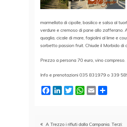
marmellata di cipolle, basilico e salsa al tuo
verdure e cremoso di pane allo zafferano. 
quaglia, cicale di mare, fagiolini al lime e 
sorbetto passion fruit. Chiude il Morbido di 
Prezzo a persona 70 euro, vino compreso.
Info e prenotazioni 035 831979 o 339 5893
F
Li
T
W
E
C
a
n
w
h
m
o
c
k
itt
at
ai
n
e
e
er
s
l
di
Navigazione
b
dI
A
vi
A Trezzo i rifiuti dalla Campania. Terzi: