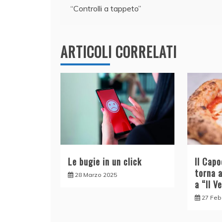
“Controlli a tappeto”
o
n
p
di
articoli
o
p
k
ARTICOLI CORRELATI
Le bugie in un click
Il Cap
torna 
28 Marzo 2025
a “Il V
27 Feb