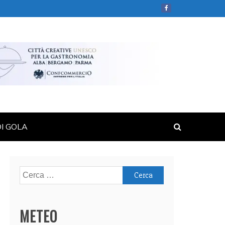
DI GOLA
Ricerca
per:
METEO