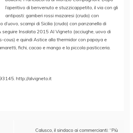
l’aperitivo di benvenuto e stuzzicappetito, il via con gli
antipasti: gamberi rossi mazaresi (crudo) con
rlo d’uovo, scampi di Sicilia (crudo) con panzanella di
A seguire Insalata 2015 Al Vigneto (acciughe, uovo di
cous-cous) e quindi Astice alla thermidor con papaya e
amaretti, fichi, cacao e mango e la piccola pasticceria.
145. http://alvigneto.it
Calusco, il sindaco ai commercianti: “Più