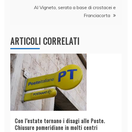
articoli
o
p
Al Vigneto, serata a base di crostacei e
k
Franciacorta
ARTICOLI CORRELATI
Con l’estate tornano i disagi alle Poste.
Chiusure pomeridiane in molti centri