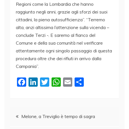
Regioni come la Lombardia che hanno
raggiunto negli anni, grazie agli sforzi dei suoi
cittadini, la piena autosufficienza”. “Terremo
alta, anzi altissima l’attenzione sulla vicenda –
conclude Terzi -. E saremo al fianco del
Comune e della sua comunità nel verificare
attentamente ogni singolo passaggio di questa
procedura oltre che dei rifiuti in arrivo dalla
Campania”.
F
Li
T
W
E
C
a
n
w
h
m
o
c
k
itt
at
ai
n
e
e
er
s
l
di
Navigazione
b
dI
A
vi
Melone, a Treviglio è tempo di sagra
o
n
p
di