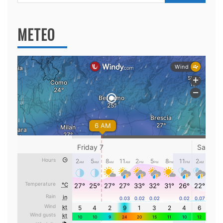
per:
METEO