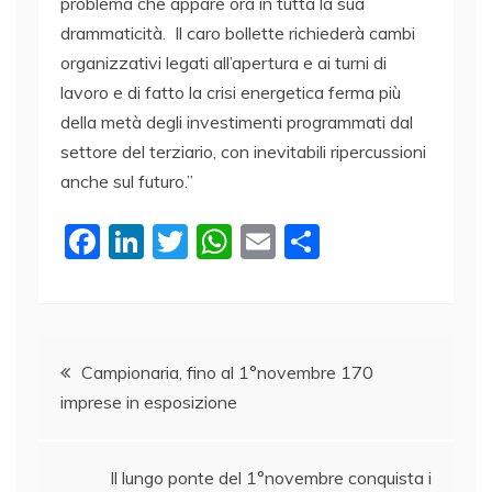
problema che appare ora in tutta la sua
drammaticità. Il caro bollette richiederà cambi
organizzativi legati all’apertura e ai turni di
lavoro e di fatto la crisi energetica ferma più
della metà degli investimenti programmati dal
settore del terziario, con inevitabili ripercussioni
anche sul futuro.”
F
Li
T
W
E
C
a
n
w
h
m
o
c
k
itt
at
ai
n
e
e
er
s
l
di
Navigazione
b
dI
A
vi
Campionaria, fino al 1°novembre 170
imprese in esposizione
o
n
p
di
articoli
o
p
k
Il lungo ponte del 1°novembre conquista i