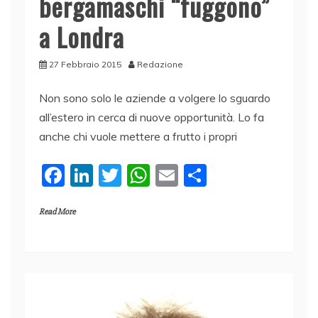
bergamaschi “fuggono”
a Londra
27 Febbraio 2015
Redazione
Non sono solo le aziende a volgere lo sguardo
all’estero in cerca di nuove opportunità. Lo fa
anche chi vuole mettere a frutto i propri
F
Li
T
W
E
C
a
n
w
h
m
o
Read More
c
k
itt
at
ai
n
e
e
er
s
l
di
b
dI
A
vi
o
n
p
di
o
p