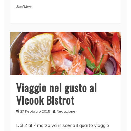
a
n
w
h
m
o
Read More
c
k
itt
at
ai
n
e
e
er
s
l
di
b
dI
A
vi
o
n
p
di
o
p
k
Viaggio nel gusto al
Vicook Bistrot
27 Febbraio 2015
Redazione
Dal 2 al 7 marzo va in scena il quarto viaggio