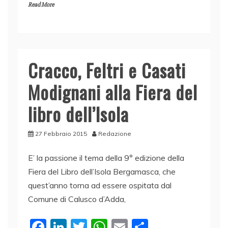
Read More
c
k
itt
at
ai
n
e
e
er
s
l
di
b
dI
A
vi
o
n
p
di
Cracco, Feltri e Casati
o
p
Modignani alla Fiera del
k
libro dell’Isola
27 Febbraio 2015
Redazione
E’ la passione il tema della 9° edizione della
Fiera del Libro dell’Isola Bergamasca, che
quest’anno torna ad essere ospitata dal
Comune di Calusco d’Adda,
F
Li
T
W
E
C