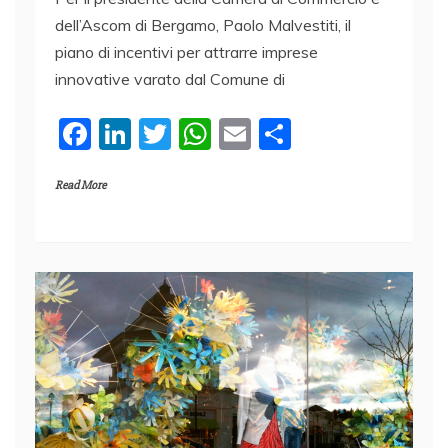
dell’Ascom di Bergamo, Paolo Malvestiti, il
piano di incentivi per attrarre imprese
innovative varato dal Comune di
F
Li
T
W
E
C
a
n
w
h
m
o
Read More
c
k
itt
at
ai
n
e
e
er
s
l
di
b
dI
A
vi
o
n
p
di
o
p
k