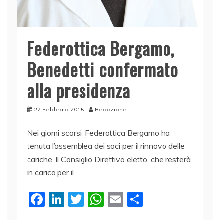
Federottica Bergamo,
Benedetti confermato
alla presidenza
27 Febbraio 2015
Redazione
Nei giorni scorsi, Federottica Bergamo ha
tenuta l’assemblea dei soci per il rinnovo delle
cariche. Il Consiglio Direttivo eletto, che resterà
in carica per il
F
Li
T
W
E
C
a
n
w
h
m
o