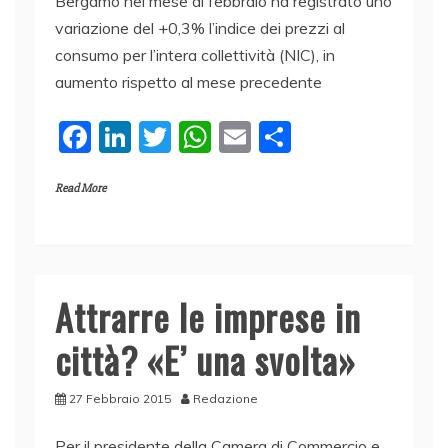
Bergamo nel mese di febbraio ha registrato uno
variazione del +0,3% l’indice dei prezzi al
consumo per l’intera collettività (NIC), in
aumento rispetto al mese precedente
F
Li
T
W
E
C
a
n
w
h
m
o
Read More
c
k
itt
at
ai
n
e
e
er
s
l
di
b
dI
A
vi
o
n
p
di
Attrarre le imprese in
o
p
città? «E’ una svolta»
k
27 Febbraio 2015
Redazione
Per il presidente della Camera di Commercio e