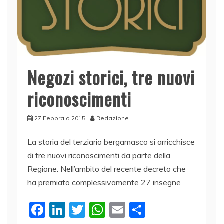
Negozi storici, tre nuovi
riconoscimenti
27 Febbraio 2015
Redazione
La storia del terziario bergamasco si arricchisce
di tre nuovi riconoscimenti da parte della
Regione. Nell’ambito del recente decreto che
ha premiato complessivamente 27 insegne
F
Li
T
W
E
C