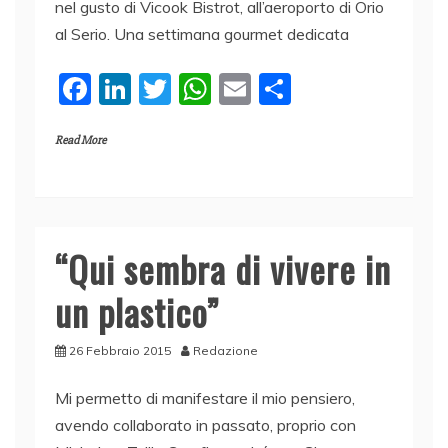
nel gusto di Vicook Bistrot, all’aeroporto di Orio
al Serio. Una settimana gourmet dedicata
F
Li
T
W
E
C
a
n
w
h
m
o
Read More
c
k
itt
at
ai
n
e
e
er
s
l
di
b
dI
A
vi
o
n
p
di
“Qui sembra di vivere in
o
p
un plastico”
k
26 Febbraio 2015
Redazione
Mi permetto di manifestare il mio pensiero,
avendo collaborato in passato, proprio con