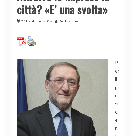
città? «E’ una svolta»
27 Febbraio 2015
Redazione
P
er
il
pr
e
si
d
e
n