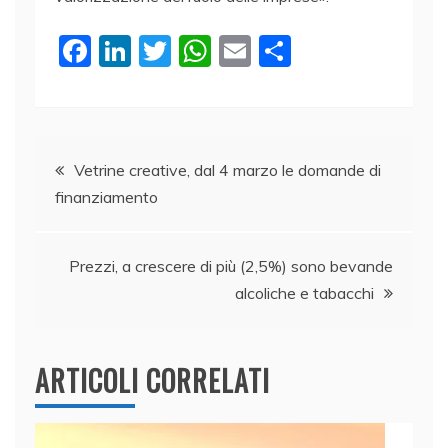
F
Li
T
W
E
C
a
n
w
h
m
o
c
k
itt
at
ai
n
e
e
er
s
l
di
Navigazione
b
dI
A
vi
Vetrine creative, dal 4 marzo le domande di
finanziamento
o
n
p
di
articoli
o
p
k
Prezzi, a crescere di più (2,5%) sono bevande
alcoliche e tabacchi
ARTICOLI CORRELATI