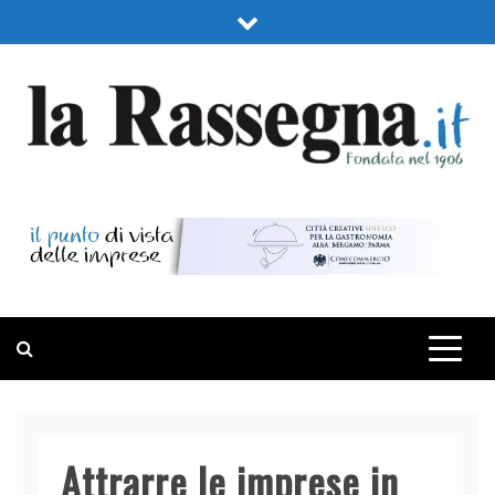
Skip
to
content
LA RASSEGNA
PORTALE DI ECONOMIA E FINANZA
Attrarre le imprese in