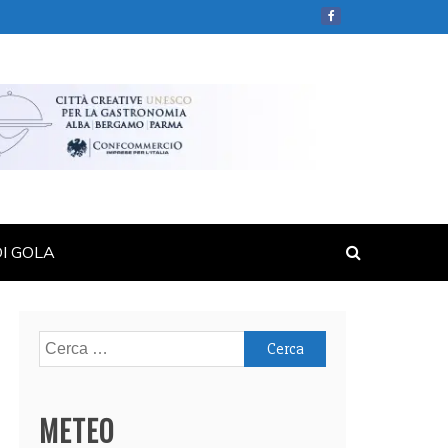
DI GOLA
Ricerca
per:
METEO