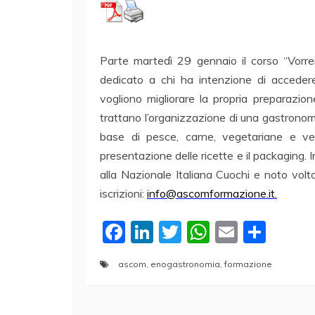
Parte martedì 29 gennaio il corso “Vorre
dedicato a chi ha intenzione di accedere
vogliono migliorare la propria preparazione
trattano l’organizzazione di una gastronomia
base di pesce, carne, vegetariane e veg
presentazione delle ricette e il packaging.
alla Nazionale Italiana Cuochi e noto volt
iscrizioni:
info@ascomformazione.it.
F
Li
T
W
E
C
a
n
w
h
m
o
ascom
,
enogastronomia
,
formazione
c
k
itt
at
ai
n
e
e
er
s
l
di