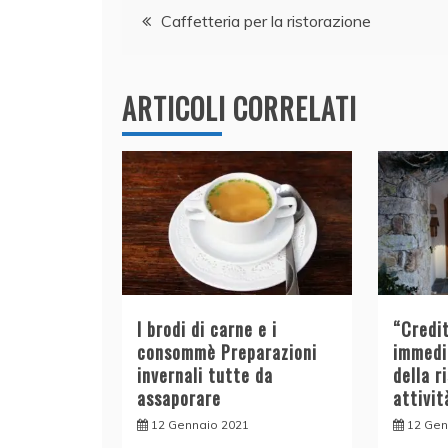
Navigazione
b
dI
A
vi
Caffetteria per la ristorazione
o
n
p
di
articoli
o
p
k
ARTICOLI CORRELATI
I brodi di carne e i
“Credit
consommè Preparazioni
immedi
invernali tutte da
della r
assaporare
attivit
12 Gennaio 2021
12 Gen