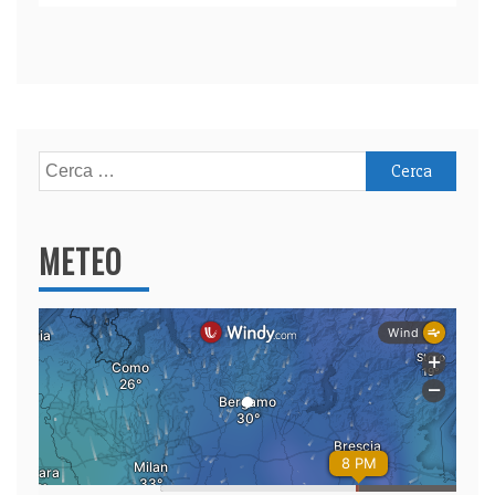
Ricerca
per:
METEO