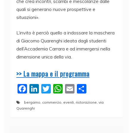
che crea incontri, scambi e mescolanze dalle
quali si generano nuove prospettive e
situazioni».
L’invito è perciò quello a indossare la maschera
di Giacomo Quarenghi ideata dagli studenti
dell’Accademia Carrara e ad immergersi nella
dimensione unica della via.
>> La mappa e il programma
F
Li
T
W
E
C
a
n
w
h
m
o
bergamo
,
commercio
,
eventi
,
ristorazione
,
via
c
k
itt
at
ai
n
Quarenghi
e
e
er
s
l
di
b
dI
A
vi