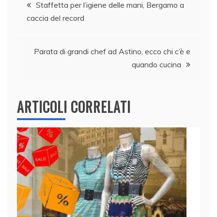
Navigazione
o
n
p
di
Staffetta per l’igiene delle mani, Bergamo a
o
p
caccia del record
articoli
k
Parata di grandi chef ad Astino, ecco chi c’è e
quando cucina
ARTICOLI CORRELATI