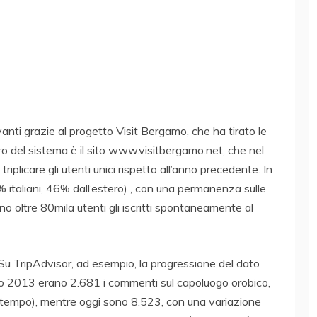
anti grazie al progetto Visit Bergamo, che ha tirato le
cro del sistema è il sito www.visitbergamo.net, che nel
plicare gli utenti unici rispetto all’anno precedente. In
4% italiani, 46% dall’estero) , con una permanenza sulle
no oltre 80mila utenti gli iscritti spontaneamente al
 Su TripAdvisor, ad esempio, la progressione del dato
io 2013 erano 2.681 i commenti sul capoluogo orobico,
 tempo), mentre oggi sono 8.523, con una variazione