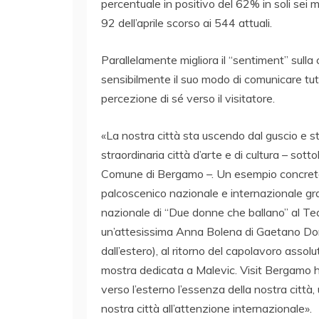
percentuale in positivo del 62% in soli sei m
92 dell’aprile scorso ai 544 attuali.
Parallelamente migliora il “sentiment” sull
sensibilmente il suo modo di comunicare tut
percezione di sé verso il visitatore.
«La nostra città sta uscendo dal guscio e s
straordinaria città d’arte e di cultura – sot
Comune di Bergamo –. Un esempio concreto: 
palcoscenico nazionale e internazionale graz
nazionale di “Due donne che ballano” al Tea
un’attesissima Anna Bolena di Gaetano Doniz
dall’estero), al ritorno del capolavoro asso
mostra dedicata a Malevic. Visit Bergamo h
verso l’esterno l’essenza della nostra città
nostra città all’attenzione internazionale».