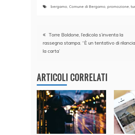
a
n
w
h
m
o
bergamo
,
Comune di Bergamo
,
promozione
,
tu
c
k
itt
at
ai
n
e
e
er
s
l
di
Navigazione
b
dI
A
vi
Torre Boldone, l’edicola s’inventa la
o
n
p
di
rassegna stampa. “È un tentativo di rilanci
articoli
o
p
la carta’
k
ARTICOLI CORRELATI