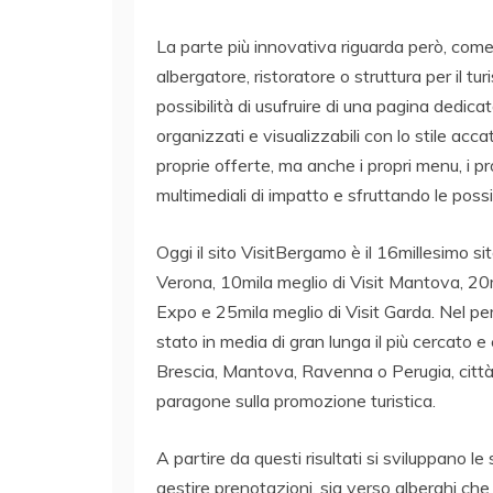
La parte più innovativa riguarda però, come 
albergatore, ristoratore o struttura per il t
possibilità di usufruire di una pagina dedica
organizzati e visualizzabili con lo stile acca
proprie offerte, ma anche i propri menu, i p
multimediali di impatto e sfruttando le possibil
Oggi il sito VisitBergamo è il 16millesimo sito 
Verona, 10mila meglio di Visit Mantova, 20
Expo e 25mila meglio di Visit Garda. Nel p
stato in media di gran lunga il più cercato e
Brescia, Mantova, Ravenna o Perugia, città
paragone sulla promozione turistica.
A partire da questi risultati si sviluppano le 
gestire prenotazioni, sia verso alberghi che