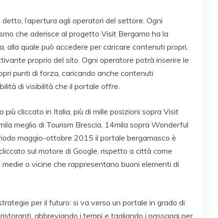
detto, l’apertura agli operatori del settore. Ogni
urismo che aderisce al progetto Visit Bergamo ha la
ta, alla quale può accedere per caricare contenuti propri,
ttivante proprio del sito. Ogni operatore potrà inserire le
ropri punti di forza, caricando anche contenuti
ità di visibilità che il portale offre.
più cliccato in Italia, più di mille posizioni sopra Visit
mila meglio di Tourism Brescia, 14mila sopra Wonderful
eriodo maggio-ottobre 2015 il portale bergamasco è
 cliccato sul motore di Google, rispetto a città come
 medie o vicine che rappresentano buoni elementi di
strategie per il futuro: si va verso un portale in grado di
 ristoranti, abbreviando i tempi e tagliando i passaggi per