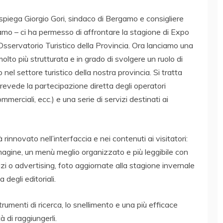
spiega Giorgio Gori, sindaco di Bergamo e consigliere
amo – ci ha permesso di affrontare la stagione di Expo
ll’Osservatorio Turistico della Provincia. Ora lanciamo una
to più strutturata e in grado di svolgere un ruolo di
o nel settore turistico della nostra provincia. Si tratta
revede la partecipazione diretta degli operatori
mmerciali, ecc.) e una serie di servizi destinati ai
rinnovato nell’interfaccia e nei contenuti ai visitatori:
mmagine, un menù meglio organizzato e più leggibile con
vizi o advertising, foto aggiornate alla stagione invernale
degli editoriali.
rumenti di ricerca, lo snellimento e una più efficace
à di raggiungerli.