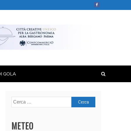
DI GOLA
Ricerca
per:
METEO