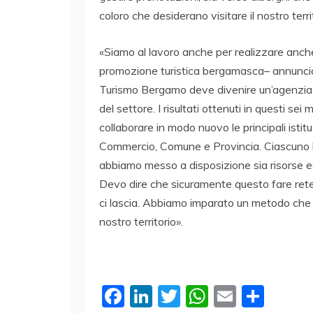
coloro che desiderano visitare il nostro terri
«Siamo al lavoro anche per realizzare anche
promozione turistica bergamasca– annuncia 
Turismo Bergamo deve divenire un’agenzia s
del settore. I risultati ottenuti in questi sei
collaborare in modo nuovo le principali isti
Commercio, Comune e Provincia. Ciascuno 
abbiamo messo a disposizione sia risorse 
Devo dire che sicuramente questo fare rete
ci lascia. Abbiamo imparato un metodo che r
nostro territorio».
F
Li
T
W
E
C