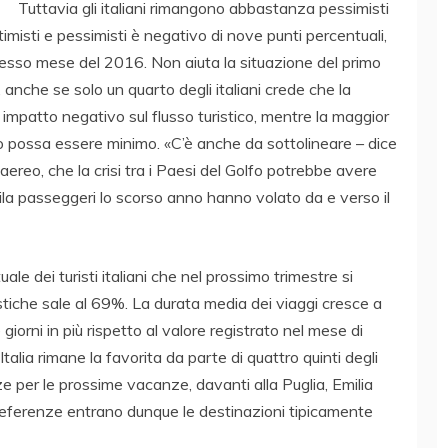
Tuttavia gli italiani rimangono abbastanza pessimisti
imisti e pessimisti è negativo di nove punti percentuali,
tesso mese del 2016. Non aiuta la situazione del primo
, anche se solo un quarto degli italiani crede che la
mpatto negativo sul flusso turistico, mentre la maggior
o possa essere minimo. «C’è anche da sottolineare – dice
 aereo, che la crisi tra i Paesi del Golfo potrebbe avere
la passeggeri lo scorso anno hanno volato da e verso il
uale dei turisti italiani che nel prossimo trimestre si
uristiche sale al 69%. La durata media dei viaggi cresce a
 giorni in più rispetto al valore registrato nel mese di
’Italia rimane la favorita da parte di quattro quinti degli
ze per le prossime vacanze, davanti alla Puglia, Emilia
preferenze entrano dunque le destinazioni tipicamente