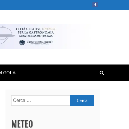
DI GOLA
Ricerca
per:
METEO