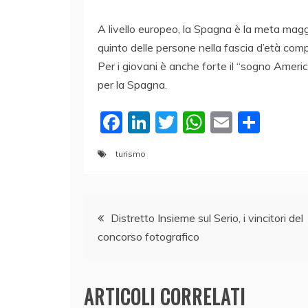
A livello europeo, la Spagna è la meta mag
quinto delle persone nella fascia d’età com
Per i giovani è anche forte il “sogno Ameri
per la Spagna.
F
Li
T
W
E
C
a
n
w
h
m
o
turismo
c
k
itt
at
ai
n
e
e
er
s
l
di
Navigazione
b
dI
A
vi
Distretto Insieme sul Serio, i vincitori del
o
n
p
di
concorso fotografico
articoli
o
p
k
ARTICOLI CORRELATI