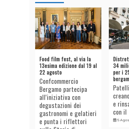
Food film fest, al via la
Distre
13esima edizione dal 19 al
34 mili
22 agosto
per i 2
bergam
Confcommercio
Patell
Bergamo partecipa
crean
all'iniziativa con
e rins
degustazioni dei
con il
gastronomi e gelatieri
e punta i riflettori
5 Agos