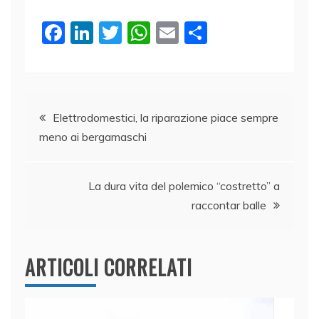
F
Li
T
W
E
C
a
n
w
h
m
o
c
k
itt
at
ai
n
e
e
er
s
l
di
Navigazione
b
dI
A
vi
Elettrodomestici, la riparazione piace sempre
meno ai bergamaschi
o
n
p
di
articoli
o
p
k
La dura vita del polemico “costretto” a
raccontar balle
ARTICOLI CORRELATI