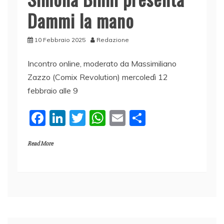
Dammi la mano
10 Febbraio 2025
Redazione
Incontro online, moderato da Massimiliano
Zazzo (Comix Revolution) mercoledì 12
febbraio alle 9
F
Li
T
W
E
C
a
n
w
h
m
o
Read More
c
k
itt
at
ai
n
e
e
er
s
l
di
b
dI
A
vi
o
n
p
di
o
p