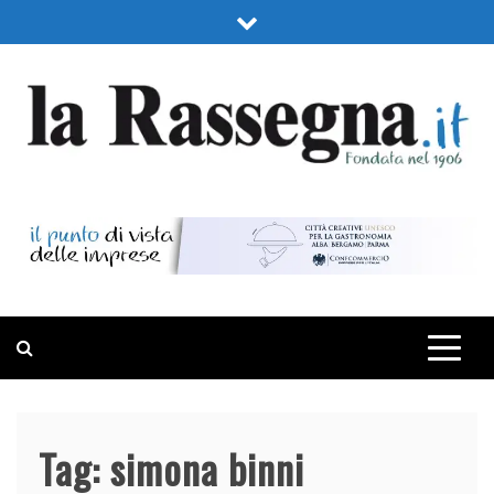
Skip
to
content
LA RASSEGNA
PORTALE DI ECONOMIA E FINANZA
Tag:
simona binni