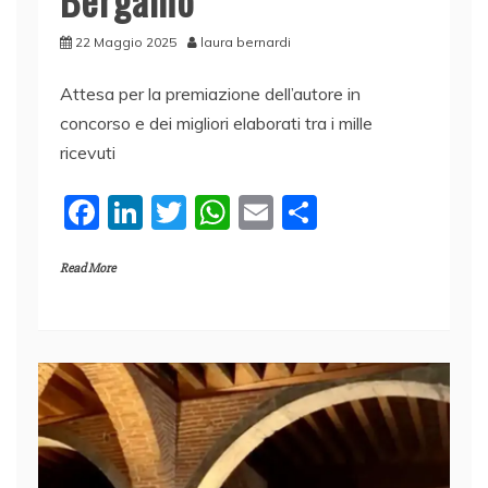
22 Maggio 2025
laura bernardi
Attesa per la premiazione dell’autore in
concorso e dei migliori elaborati tra i mille
ricevuti
F
Li
T
W
E
C
a
n
w
h
m
o
Read More
c
k
itt
at
ai
n
e
e
er
s
l
di
b
dI
A
vi
o
n
p
di
o
p
k