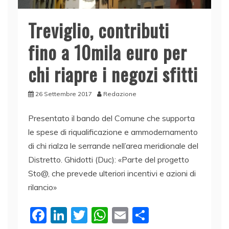
Treviglio, contributi
fino a 10mila euro per
chi riapre i negozi sfitti
26 Settembre 2017
Redazione
Presentato il bando del Comune che supporta
le spese di riqualificazione e ammodernamento
di chi rialza le serrande nell’area meridionale del
Distretto. Ghidotti (Duc): «Parte del progetto
Sto@, che prevede ulteriori incentivi e azioni di
rilancio»
F
Li
T
W
E
C