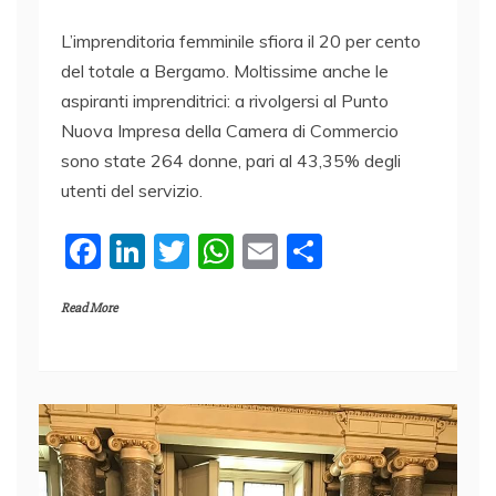
L’imprenditoria femminile sfiora il 20 per cento
del totale a Bergamo. Moltissime anche le
aspiranti imprenditrici: a rivolgersi al Punto
Nuova Impresa della Camera di Commercio
sono state 264 donne, pari al 43,35% degli
utenti del servizio.
F
Li
T
W
E
C
a
n
w
h
m
o
Read More
c
k
itt
at
ai
n
e
e
er
s
l
di
b
dI
A
vi
o
n
p
di
o
p