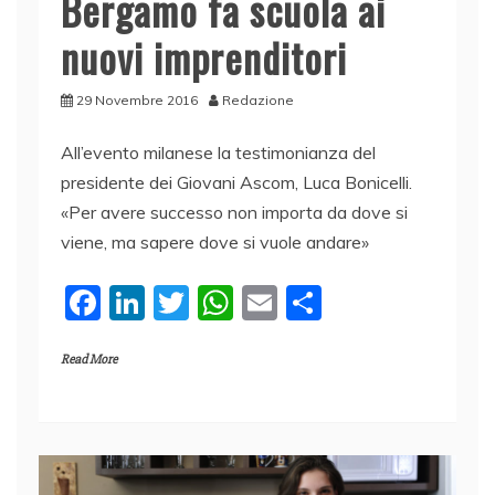
Bergamo fa scuola ai
nuovi imprenditori
29 Novembre 2016
Redazione
All’evento milanese la testimonianza del
presidente dei Giovani Ascom, Luca Bonicelli.
«Per avere successo non importa da dove si
viene, ma sapere dove si vuole andare»
F
Li
T
W
E
C
a
n
w
h
m
o
Read More
c
k
itt
at
ai
n
e
e
er
s
l
di
b
dI
A
vi
o
n
p
di