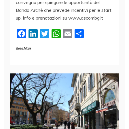
convegno per spiegare le opportunità del
Bando Archè che prevede incentivi per le start
up. Info e prenotazioni su www.ascombg.it
F
Li
T
W
E
C
a
n
w
h
m
o
Read More
c
k
itt
at
ai
n
e
e
er
s
l
di
b
dI
A
vi
o
n
p
di
o
p
k