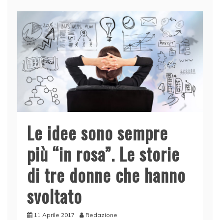
b
dI
A
vi
o
n
p
di
o
p
k
Le idee sono sempre
più “in rosa”. Le storie
di tre donne che hanno
svoltato
11 Aprile 2017
Redazione