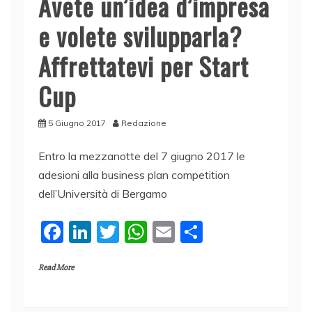
Avete un’idea d’impresa
e volete svilupparla?
Affrettatevi per Start
Cup
5 Giugno 2017
Redazione
Entro la mezzanotte del 7 giugno 2017 le
adesioni alla business plan competition
dell’Università di Bergamo
F
Li
T
W
E
C
a
n
w
h
m
o
Read More
c
k
itt
at
ai
n
e
e
er
s
l
di