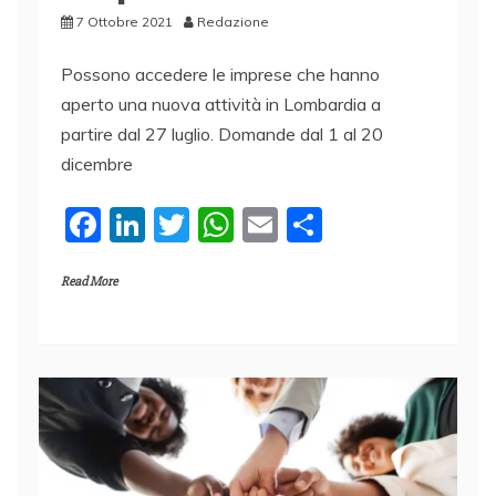
7 Ottobre 2021
Redazione
Possono accedere le imprese che hanno
aperto una nuova attività in Lombardia a
partire dal 27 luglio. Domande dal 1 al 20
dicembre
F
Li
T
W
E
C
a
n
w
h
m
o
Read More
c
k
itt
at
ai
n
e
e
er
s
l
di
b
dI
A
vi
o
n
p
di
o
p
k