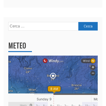
Ricerca
per:
METEO