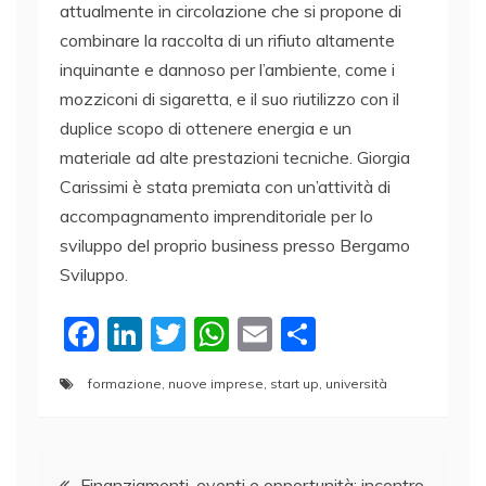
attualmente in circolazione che si propone di
combinare la raccolta di un rifiuto altamente
inquinante e dannoso per l’ambiente, come i
mozziconi di sigaretta, e il suo riutilizzo con il
duplice scopo di ottenere energia e un
materiale ad alte prestazioni tecniche. Giorgia
Carissimi è stata premiata con un’attività di
accompagnamento imprenditoriale per lo
sviluppo del proprio business presso Bergamo
Sviluppo.
F
Li
T
W
E
C
a
n
w
h
m
o
formazione
,
nuove imprese
,
start up
,
università
c
k
itt
at
ai
n
e
e
er
s
l
di
Navigazione
b
dI
A
vi
Finanziamenti, eventi e opportunità: incontro