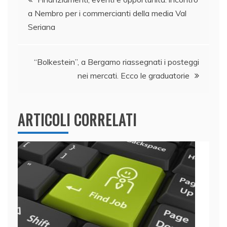
o
n
p
di
a Nembro per i commercianti della media Val
articoli
o
p
Seriana
k
“Bolkestein”, a Bergamo riassegnati i posteggi
nei mercati. Ecco le graduatorie
ARTICOLI CORRELATI