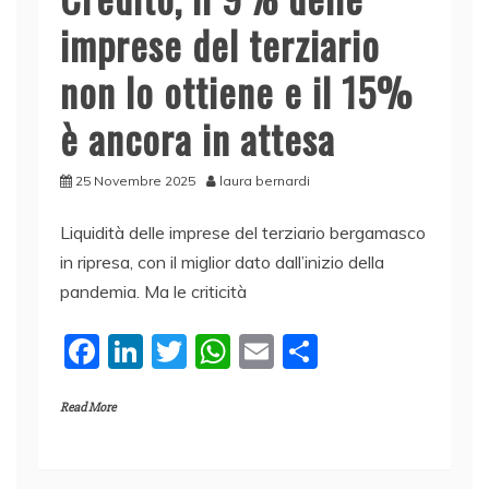
imprese del terziario
non lo ottiene e il 15%
è ancora in attesa
25 Novembre 2025
laura bernardi
Liquidità delle imprese del terziario bergamasco
in ripresa, con il miglior dato dall’inizio della
pandemia. Ma le criticità
F
Li
T
W
E
C
a
n
w
h
m
o
Read More
c
k
itt
at
ai
n
e
e
er
s
l
di