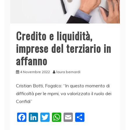
Credito e liquidità,
imprese del terziario in
affanno
4 Novembre 2022
laura bernardi
Cristian Botti, Fogalco: “In questo momento di
difficoltà per le mpmi, va valorizzato il ruolo dei
Confidi”
F
Li
T
W
E
C
a
n
w
h
m
o