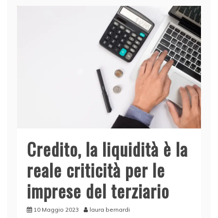
b
dI
A
vi
o
n
p
di
o
p
k
Credito, la liquidità è la
reale criticità per le
imprese del terziario
10 Maggio 2023
laura bernardi