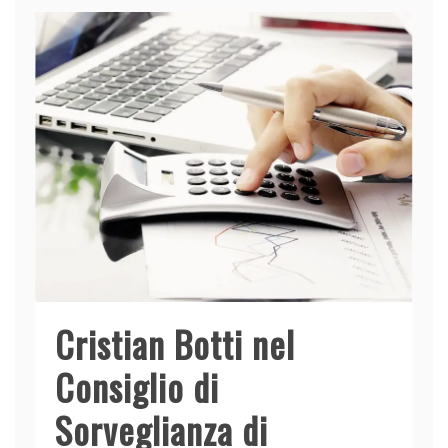
b
dI
A
vi
o
n
p
di
o
p
k
Cristian Botti nel
Consiglio di
Sorveglianza di