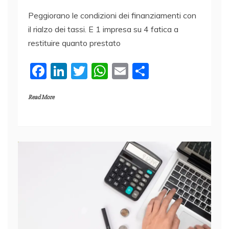
Peggiorano le condizioni dei finanziamenti con
il rialzo dei tassi. E 1 impresa su 4 fatica a
restituire quanto prestato
F
Li
T
W
E
C
a
n
w
h
m
o
Read More
c
k
itt
at
ai
n
e
e
er
s
l
di
b
dI
A
vi
o
n
p
di
o
p
k