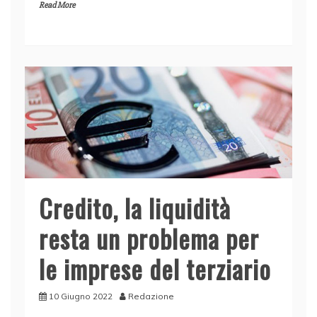
Read More
c
k
itt
at
ai
n
e
e
er
s
l
di
b
dI
A
vi
o
n
p
di
o
p
k
Credito, la liquidità
resta un problema per
le imprese del terziario
10 Giugno 2022
Redazione