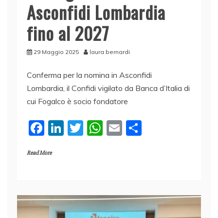
Asconfidi Lombardia
fino al 2027
29 Maggio 2025
laura bernardi
Conferma per la nomina in Asconfidi
Lombardia, il Confidi vigilato da Banca d’Italia di
cui Fogalco è socio fondatore
F
Li
T
W
E
C
a
n
w
h
m
o
Read More
c
k
itt
at
ai
n
e
e
er
s
l
di
b
dI
A
vi
o
n
p
di