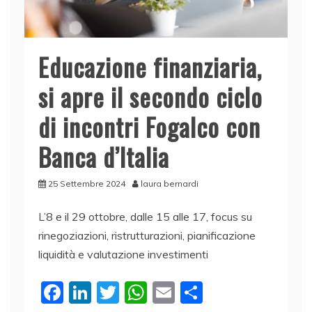
Educazione finanziaria,
si apre il secondo ciclo
di incontri Fogalco con
Banca d’Italia
25 Settembre 2024
laura bernardi
L’8 e il 29 ottobre, dalle 15 alle 17, focus su
rinegoziazioni, ristrutturazioni, pianificazione
liquidità e valutazione investimenti
F
Li
T
W
E
C