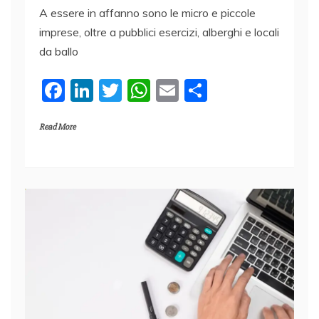
A essere in affanno sono le micro e piccole
imprese, oltre a pubblici esercizi, alberghi e locali
da ballo
F
Li
T
W
E
C
a
n
w
h
m
o
Read More
c
k
itt
at
ai
n
e
e
er
s
l
di
b
dI
A
vi
o
n
p
di
o
p
k