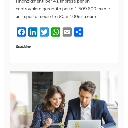
Finanziamenti per 41 imprese per un
controvalore garantito pari a 1.509.600 euro e
un importo medio tra 80 e 100mila euro
F
Li
T
W
E
C
a
n
w
h
m
o
Read More
c
k
itt
at
ai
n
e
e
er
s
l
di
b
dI
A
vi
o
n
p
di
o
p
k