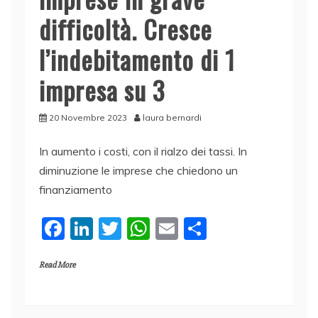
difficoltà. Cresce
l’indebitamento di 1
impresa su 3
20 Novembre 2023
laura bernardi
In aumento i costi, con il rialzo dei tassi. In
diminuzione le imprese che chiedono un
finanziamento
F
Li
T
W
E
C
a
n
w
h
m
o
Read More
c
k
itt
at
ai
n
e
e
er
s
l
di