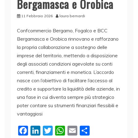
Bergamasca e Orobica
11 Febbraio 2026
laura bernardi
Confcommercio Bergamo, Fogalco e BCC
Bergamasca e Orobica rinnovano e rafforzano
la propria collaborazione a sostegno delle
imprese del territorio, mettendo a disposizione
degli associati condizioni agevolate su conti
correnti, finanziamenti e monetica. L’accordo
nasce con l’obiettivo di facilitare l’accesso al
credito e supportare la liquidità delle aziende, in
una fase in cui diventa sempre più strategico
poter contare su strumenti finanziari flessibili e
vantaggiosi
F
Li
T
W
E
C