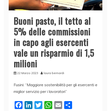
Buoni pasto, il tetto al
5% delle commissioni
in capo agli esercenti
vale un risparmio di 1,5
milioni
22 Marzo 2023
laura bernardi
Fusini: “Maggiore sostenibilità per gli esercenti e
miglior servizio per i lavoratori”
F
Li
T
W
E
C