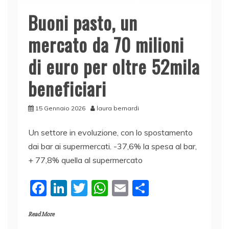
Buoni pasto, un
mercato da 70 milioni
di euro per oltre 52mila
beneficiari
15 Gennaio 2026
laura bernardi
Un settore in evoluzione, con lo spostamento
dai bar ai supermercati. -37,6% la spesa al bar,
+ 77,8% quella al supermercato
F
Li
T
W
E
C
a
n
w
h
m
o
Read More
c
k
itt
at
ai
n