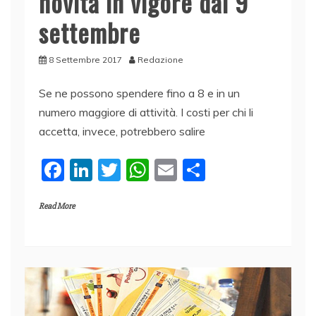
novità in vigore dal 9
settembre
8 Settembre 2017
Redazione
Se ne possono spendere fino a 8 e in un
numero maggiore di attività. I costi per chi li
accetta, invece, potrebbero salire
F
Li
T
W
E
C
a
n
w
h
m
o
Read More
c
k
itt
at
ai
n
e
e
er
s
l
di
b
dI
A
vi
o
n
p
di
o
p