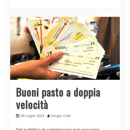
e
e
er
s
l
di
b
dI
A
vi
o
n
p
di
o
p
k
Buoni pasto a doppia
velocità
28 Luglio 2023
Sergio Cotti
Nel pubblico le commissioni non possono