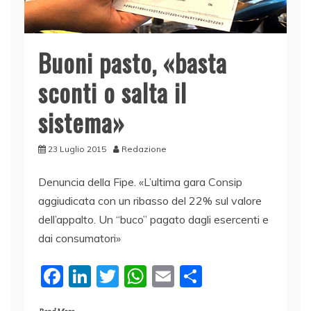
Buoni pasto, «basta
sconti o salta il
sistema»
23 Luglio 2015
Redazione
Denuncia della Fipe. «L’ultima gara Consip
aggiudicata con un ribasso del 22% sul valore
dell’appalto. Un “buco” pagato dagli esercenti e
dai consumatori»
F
Li
T
W
E
C
a
n
w
h
m
o