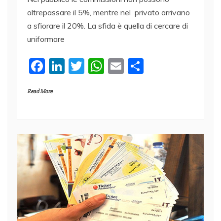
oltrepassare il 5%, mentre nel privato arrivano
a sfiorare il 20%. La sfida è quella di cercare di
uniformare
F
Li
T
W
E
C
a
n
w
h
m
o
Read More
c
k
itt
at
ai
n
e
e
er
s
l
di
b
dI
A
vi
o
n
p
di
o
p
k