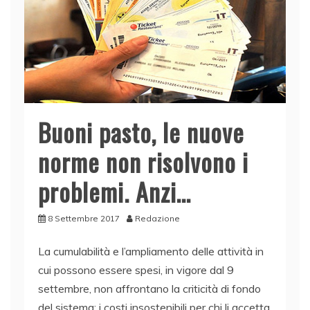
k
Buoni pasto, le nuove
norme non risolvono i
problemi. Anzi…
8 Settembre 2017
Redazione
La cumulabilità e l’ampliamento delle attività in
cui possono essere spesi, in vigore dal 9
settembre, non affrontano la criticità di fondo
del sistema: i costi insostenibili per chi li accetta.