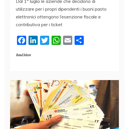
Dal 1° luglio le aziende che decidono di
utilizzare per i propri dipendenti i buoni pasto
elettronici ottengono l’esenzione fiscale e
contributiva per i ticket
F
Li
T
W
E
C
a
n
w
h
m
o
Read More
c
k
itt
at
ai
n
e
e
er
s
l
di
b
dI
A
vi
o
n
p
di
o
p
k