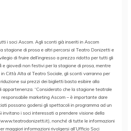
tti i soci Ascom. Agli sconti già inseriti in Ascom
a stagione di prosa e altri percorsi al Teatro Donizetti e
ilegio di fruire dell’ingresso a prezzo ridotto per tutti gli
ì e giovedì non festivi per la stagione di prosa, mentre
in Città Alta al Teatro Sociale, gli sconti varranno per
 riduzione sui prezzi dei biglietti basta esibire alla
a di appartenenza. “Considerato che la stagione teatrale
ni, responsabile marketing Ascom – è importante dare
ciati possano godersi gli spettacoli in programma ad un
Si invitano i soci interessati a prendere visione della
(www.teatrodonizetti.it), nonché di tutte le informazioni
Per maggiori informazioni rivolgersi all’Ufficio Soci