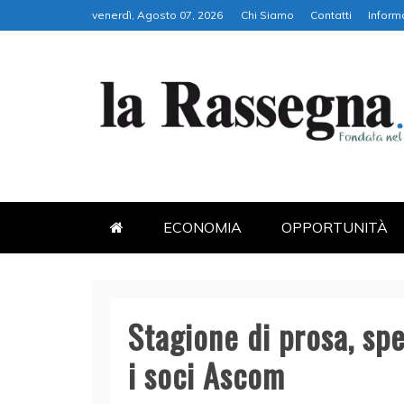
Skip
venerdì, Agosto 07, 2026
Chi Siamo
Contatti
Inform
to
content
LA RASSEGNA
PORTALE DI ECONOMIA E FI
ECONOMIA
OPPORTUNITÀ
Stagione di prosa, spe
i soci Ascom