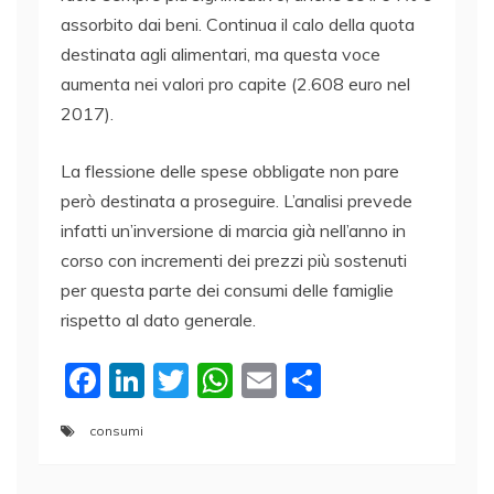
assorbito dai beni. Continua il calo della quota
destinata agli alimentari, ma questa voce
aumenta nei valori pro capite (2.608 euro nel
2017).
La flessione delle spese obbligate non pare
però destinata a proseguire. L’analisi prevede
infatti un’inversione di marcia già nell’anno in
corso con incrementi dei prezzi più sostenuti
per questa parte dei consumi delle famiglie
rispetto al dato generale.
F
Li
T
W
E
C
a
n
w
h
m
o
consumi
c
k
itt
at
ai
n
e
e
er
s
l
di