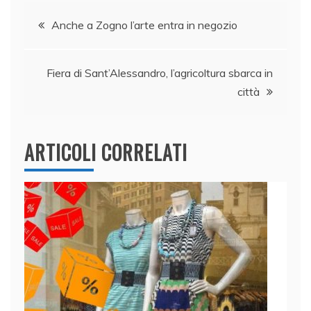
Navigazione
b
dI
A
vi
Anche a Zogno l’arte entra in negozio
o
n
p
di
articoli
o
p
Fiera di Sant’Alessandro, l’agricoltura sbarca in
k
città
ARTICOLI CORRELATI