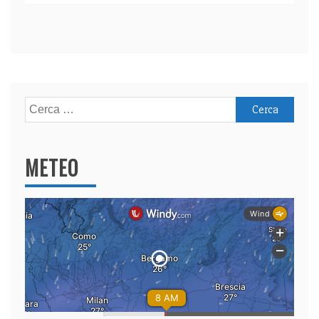
Ricerca
per:
METEO