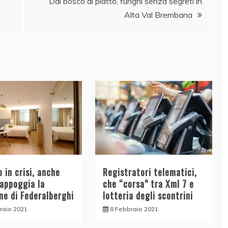
Dal bosco al piatto, funghi senza segreti in
Alta Val Brembana
 in crisi, anche
Registratori telematici,
appoggia la
che “corsa” tra Xml 7 e
ne di Federalberghi
lotteria degli scontrini
raio 2021
8 Febbraio 2021