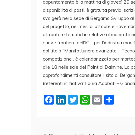
appuntamento è la mattina di giovedì 29 se
disponibilità di posti, è gratuita previa isc
svolgerà nella sede di Bergamo Sviluppo al 
del progetto, nei mesi di ottobre e novembr
affrontare tematiche relative al manifatturier
nuove frontiere dell’ICT per l’industria manif
dal titolo “Manifatturiero avanzato – Tecnol
competizione”, è calendarizzato per martedì 
alle 18 nelle sale del Point di Dalmine. La p
approfondimenti consultare il sito di Ber
(referenti iniziativa: Laura Adobati – Gianca
F
Li
T
W
E
C
a
n
w
h
m
o
c
k
itt
at
ai
n
e
e
er
s
l
di
Navigazione