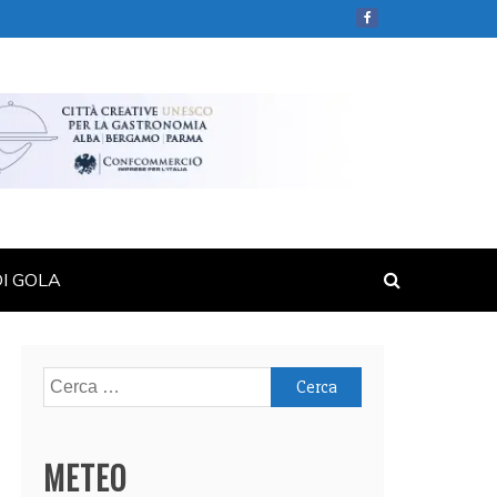
DI GOLA
Ricerca
per:
METEO