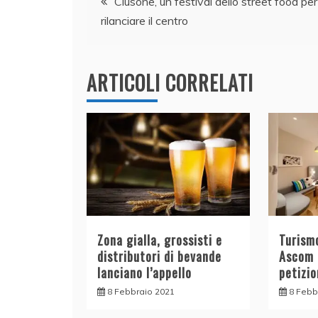
b
dI
A
vi
Clusone, un festival dello street food per
rilanciare il centro
o
n
p
di
articoli
o
p
k
ARTICOLI CORRELATI
Zona gialla, grossisti e
Turismo
distributori di bevande
Ascom 
lanciano l’appello
petizio
8 Febbraio 2021
8 Febb