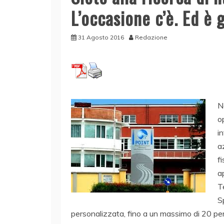
L’occasione c’è. Ed è 
31 Agosto 2016
Redazione
N
o
i
a
f
a
T
S
personalizzata, fino a un massimo di 20 per