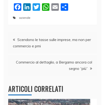
F
Li
T
W
E
C
a
n
w
h
m
o
aziende
c
k
itt
at
ai
n
e
e
er
s
l
di
Navigazione
b
dI
A
vi
Scendono le tasse sulle imprese, ma non per
o
n
p
di
commercio e pmi
articoli
o
p
k
Commercio al dettaglio, a Bergamo ancora col
segno “più”
ARTICOLI CORRELATI