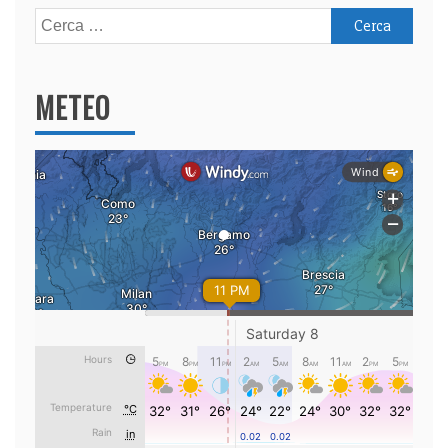
Ricerca
per:
METEO