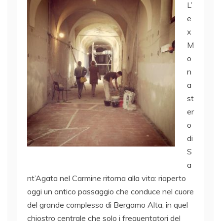
L’
e
x
M
o
n
a
st
er
o
di
S
a
nt’Agata nel Carmine ritorna alla vita: riaperto
oggi un antico passaggio che conduce nel cuore
del grande complesso di Bergamo Alta, in quel
chiostro centrale che solo i frequentatori del