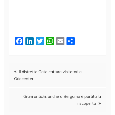
F
Li
T
W
E
C
a
n
w
h
m
o
c
k
itt
at
ai
n
e
e
er
s
l
di
Navigazione
b
dI
A
vi
Il distretto Gate cattura visitatori a
Oriocenter
o
n
p
di
articoli
o
p
k
Grani antichi, anche a Bergamo è partita la
riscoperta