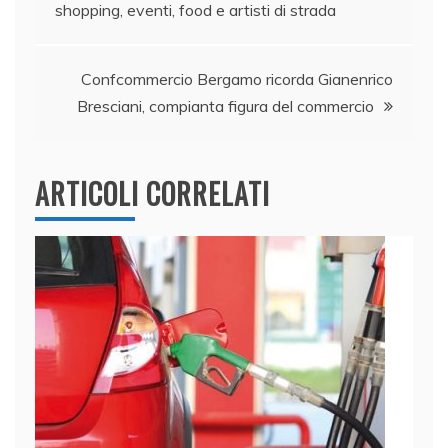
shopping, eventi, food e artisti di strada
o
n
p
di
articoli
o
p
k
Confcommercio Bergamo ricorda Gianenrico
Bresciani, compianta figura del commercio
ARTICOLI CORRELATI