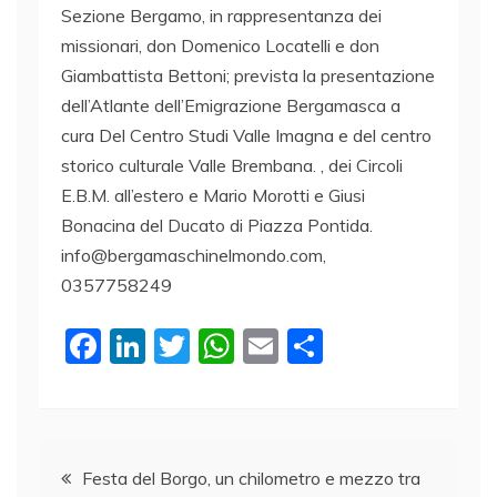
Sezione Bergamo, in rappresentanza dei
missionari, don Domenico Locatelli e don
Giambattista Bettoni; prevista la presentazione
dell’Atlante dell’Emigrazione Bergamasca a
cura Del Centro Studi Valle Imagna e del centro
storico culturale Valle Brembana. , dei Circoli
E.B.M. all’estero e Mario Morotti e Giusi
Bonacina del Ducato di Piazza Pontida.
info@bergamaschinelmondo.com,
0357758249
F
Li
T
W
E
C
a
n
w
h
m
o
c
k
itt
at
ai
n
e
e
er
s
l
di
Navigazione
b
dI
A
vi
Festa del Borgo, un chilometro e mezzo tra