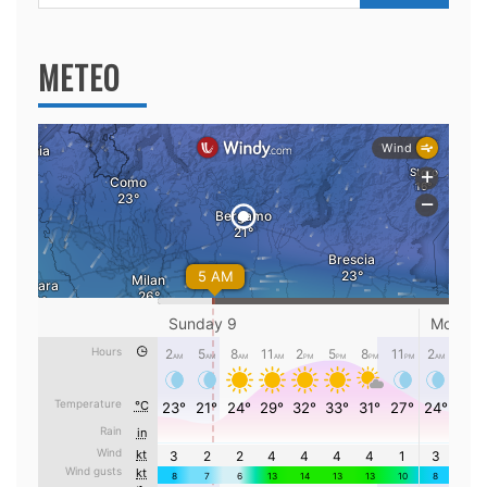
per:
METEO