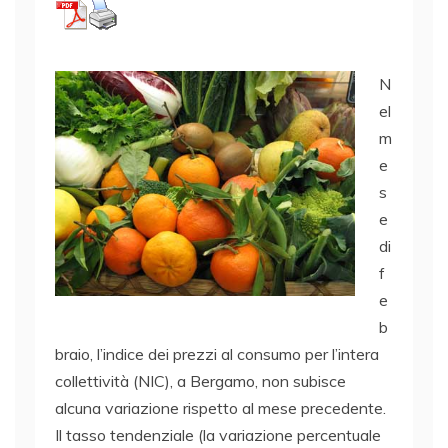
N
el
m
e
s
e
di
f
e
b
braio, l’indice dei prezzi al consumo per l’intera
collettività (NIC), a Bergamo, non subisce
alcuna variazione rispetto al mese precedente.
Il tasso tendenziale (la variazione percentuale