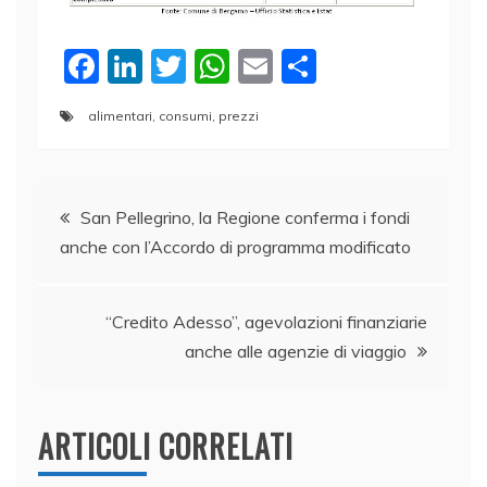
F
Li
T
W
E
C
a
n
w
h
m
o
alimentari
,
consumi
,
prezzi
c
k
itt
at
ai
n
e
e
er
s
l
di
Navigazione
b
dI
A
vi
San Pellegrino, la Regione conferma i fondi
o
n
p
di
anche con l’Accordo di programma modificato
articoli
o
p
k
“Credito Adesso”, agevolazioni finanziarie
anche alle agenzie di viaggio
ARTICOLI CORRELATI