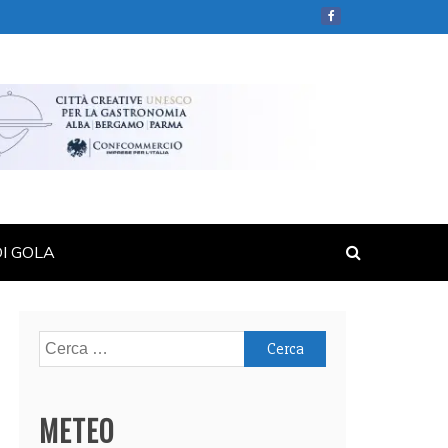
DI GOLA
Ricerca
per:
METEO