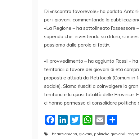
Di «riscontro favorevole» ha parlato Antonio
per i giovani, commentando la pubblicazione 
«La Regione – ha sottolineato l’assessore –
sapendo che, investendo su di loro, si inves
passiamo dalle parole ai fatti».
«Il provvedimento – ha aggiunto Rossi – ha l’
territoriali a favore dei giovani di età compre
proposti e attuati da Reti locali (Comuni in 
sociale). Siamo riusciti a coinvolgere la gra
territorio e la quasi totalità delle Province.
ci hanno permesso di consolidare politiche di
F
Li
T
W
E
C
a
n
w
h
m
o
finanziamenti
,
giovani
,
politiche giovanili
,
regio