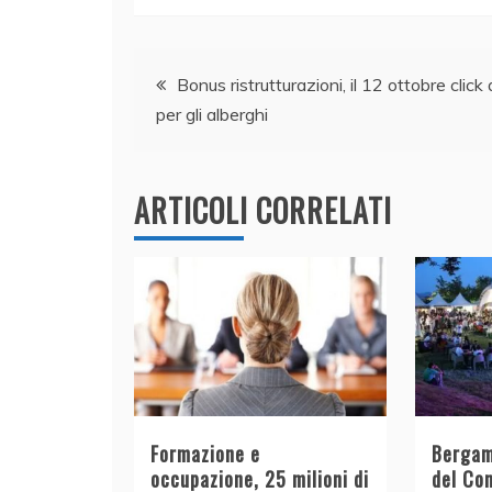
c
k
itt
at
ai
n
e
e
er
s
l
di
Navigazione
b
dI
A
vi
Bonus ristrutturazioni, il 12 ottobre click
o
n
p
di
per gli alberghi
articoli
o
p
k
ARTICOLI CORRELATI
Formazione e
Bergam
occupazione, 25 milioni di
del Com