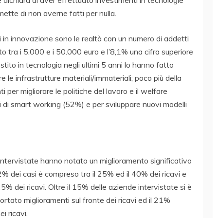
ette di non averne fatti per nulla.
i in innovazione sono le realtà con un numero di addetti
o tra i 5.000 e i 50.000 euro e l’8,1% una cifra superiore
ito in tecnologia negli ultimi 5 anni lo hanno fatto
le infrastrutture materiali/immateriali; poco più della
i per migliorare le politiche del lavoro e il welfare
i di smart working (52%) e per sviluppare nuovi modelli
 intervistate hanno notato un miglioramento significativo
2% dei casi è compreso tra il 25% ed il 40% dei ricavi e
% dei ricavi. Oltre il 15% delle aziende intervistate si è
portato miglioramenti sul fronte dei ricavi ed il 21%
i ricavi.