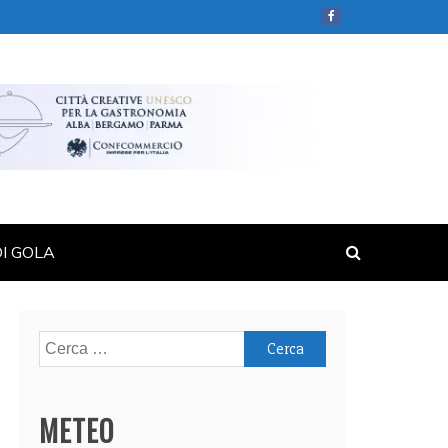
DI GOLA
Ricerca
per:
METEO