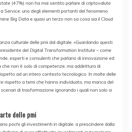
istate (47%) non ha mai sentito parlare di criptovalute
 a Service: uno degli elementi portanti del fenomeno
rmine Big Data e quasi un terzo non sa cosa sia il Cloud
anza culturale delle pmi dal digitale. «Guardando questi
presidente del Digital Transformation Institute – come
ende, esperti e consulenti che parlano di innovazione ed
 che non è solo di competenze, ma addirittura di
spetto ad un intero contesto tecnologico. In molte delle
 rispetto a temi che hanno individuato, ma manca del
scenari di trasformazione ignorando i quali non solo si
parte delle pmi
o pochi gli investimenti in digitale, a prescindere dalla
 dichiara di aver effettuato investimenti in tecnologie