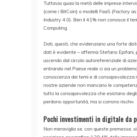
Tuttavia quasi la metà delle imprese interv
(come i BitCoin) o modelli FaaS (Factory as
Industry 4.0). Ben il 41% non conosce il te
Computing.
Dati, questi, che evidenziano una forte dist
dati è evidente – afferma Stefano Epifani, 
uscendo dal circolo autoreferenziale di azi
entrando nel Paese reale ci sia un problema
conoscenza dei temi e di consapevolezza ri
nostre aziende non mancano le competenze
tutto la consapevolezza che esistano degli 
perdono opportunità, ma si corrono rischi».
Pochi investimenti in digitale da 
Non meraviglia se, con queste premesse, sian
posizione geografica: il 39,4% delle imprese