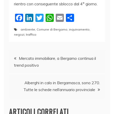
rientro con conseguente sblocco dal 4° giorno.
F
Li
T
W
E
C
a
n
w
h
m
o
ambiente
,
Comune di Bergamo
,
inquinamento
,
c
k
itt
at
ai
n
negozi
,
traffico
e
e
er
s
l
di
b
dI
A
vi
Navigazione
o
n
p
di
Mercato immobiliare, a Bergamo continua il
o
p
trend positivo
articoli
k
Alberghi in calo in Bergamasca, sono 270.
Tutte le schede nell’annuario provinciale
ARTICOLI CORRELATI