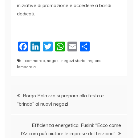
iniziative di promozione e accedere a bandi
dedicati.
F
Li
T
W
E
C
a
n
w
h
m
o
commercio
,
negozi
,
negozi storici
,
regione
c
k
itt
at
ai
n
lombardia
e
e
er
s
l
di
b
dI
A
vi
Navigazione
o
n
p
di
Borgo Palazzo si prepara alla festa e
o
p
“brinda” ai nuovi negozi
articoli
k
Efficienza energetica, Fusini: “Ecco come
l’Ascom può aiutare le imprese del terziario”