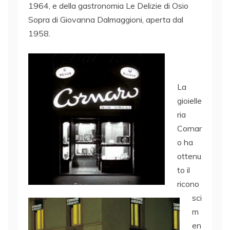
1964, e della gastronomia Le Delizie di Osio
Sopra di Giovanna Dalmaggioni, aperta dal
1958.
La
gioielle
ria
Cornar
o ha
ottenu
to il
ricono
sci
m
en