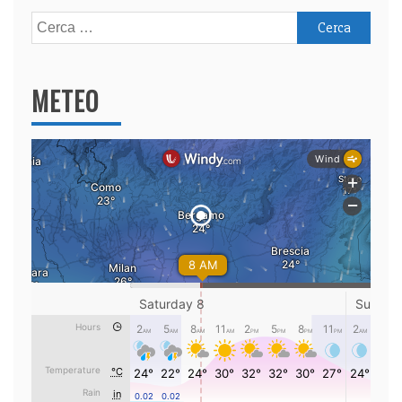
Ricerca
per:
METEO