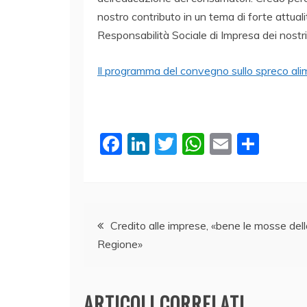
nostro contributo in un tema di forte attual
Responsabilità Sociale di Impresa dei nostri
Il programma del convegno sullo spreco al
F
Li
T
W
E
C
a
n
w
h
m
o
c
k
itt
at
ai
n
e
e
er
s
l
di
Navigazione
b
dI
A
vi
Credito alle imprese, «bene le mosse dell
Regione»
o
n
p
di
articoli
o
p
k
ARTICOLI CORRELATI