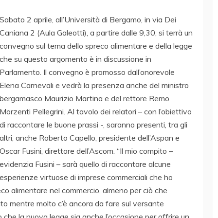
Sabato 2 aprile, all’Università di Bergamo, in via Dei
Caniana 2 (Aula Galeotti), a partire dalle 9,30, si terrà un
convegno sul tema dello spreco alimentare e della legge
che su questo argomento è in discussione in
Parlamento. Il convegno è promosso dall’onorevole
Elena Carnevali e vedrà la presenza anche del ministro
bergamasco Maurizio Martina e del rettore Remo
Morzenti Pellegrini. Al tavolo dei relatori – con l’obiettivo
di raccontare le buone prassi -, saranno presenti, tra gli
altri, anche Roberto Capello, presidente dell’Aspan e
Oscar Fusini, direttore dell’Ascom. “Il mio compito –
evidenzia Fusini – sarà quello di raccontare alcune
esperienze virtuose di imprese commerciali che ho
eco alimentare nel commercio, almeno per ciò che
uto mentre molto c’è ancora da fare sul versante
 che la nuova legge sia anche l’occasione per offrire un