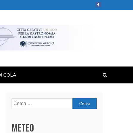
DI GOLA
Ricerca
per:
METEO