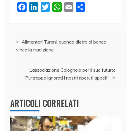
F
Li
T
W
E
C
a
n
w
h
m
o
c
k
itt
at
ai
n
e
e
er
s
l
di
Navigazione
b
dI
A
vi
Alimentari Turani, quando dietro al banco
vince la tradizione
o
n
p
di
articoli
o
p
k
L’associazione Colognola per il suo futuro:
“Purtroppo ignorati i nostri ripetuti appelli”
ARTICOLI CORRELATI