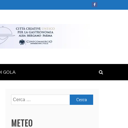
DI GOLA
Ricerca
per:
METEO