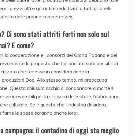
 i prezzi alti e garantire redditività a tutti gli anelli
 rispetto delle proprie competenze».
 Ci sono stati attriti forti non solo sul
 mai? E come?
ri, la cooperazione e i consorzi del Grana Padano e del
volmente la proposta che ho lanciato sulla possibilità
ndicizzato che tenesse in considerazione la
le produzioni Dop. Allo stesso tempo, mi preoccupa
ione. Questa chiusura rischia di condannare a morte il
nze irreversibili per la chiusura delle stalle, l’abbandono
nche culturale. Se è questo che l’industria desidera,
a farne le spese saranno anche loro».
la campagna: il contadino di oggi sta meglio