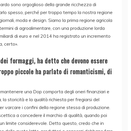
bardo sono orgoglioso della grande ricchezza di
arlo spesso, perché per troppo tempo la nostra regione
 giornali, moda e design. Siamo la prima regione agricola
n termini di agroalimentare, con una produzione lorda
miliardi di euro e nel 2014 ha registrato un incremento
a, certo».
e dei formaggi, ha detto che devono essere
roppo piccole ha parlato di romanticismi, di
 mantenere una Dop comporta degli oneri finanziari e
à, la storicità e la qualità richiesta per fregiarsi del
 varcare i confini della regione stessa di produzione.
ettica a concedere il marchio di qualità, quando poi
 un limite considerevole. Detto questo, credo che in
ne delle quote latte, produttori e consorzi debbano fare