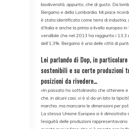
biodiversità, appunto, che di gusto. Da lom
Bergamo e della Lombardia. Mi piace ricord
è stata identificata come terra di industria,
d’Italia e anche la prima a livello europeo i
vendibile che nel 2013 ha raggiunto i 13,3 
dell’1,3%. Bergamo è una delle città di punt
Lei parlando di Dop, in particolar
sostenibili e su certe produzioni t
posizioni da rivedere…
«In passato ho sottolineato che ottenere e
che, in alcuni casi, vi è sì da un lato la tipicit
marchio, ma mancano le dimensioni per poter
La stessa Unione Europea si è dimostrata sc
l’esiguità delle produzioni rappresentavano
questa nuova fase che si è aperta con la fi