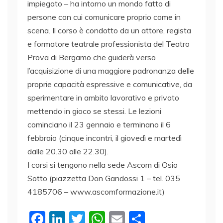
impiegato – ha intorno un mondo fatto di
persone con cui comunicare proprio come in
scena. Il corso è condotto da un attore, regista
e formatore teatrale professionista del Teatro
Prova di Bergamo che guiderà verso
l’acquisizione di una maggiore padronanza delle
proprie capacità espressive e comunicative, da
sperimentare in ambito lavorativo e privato
mettendo in gioco se stessi. Le lezioni
cominciano il 23 gennaio e terminano il 6
febbraio (cinque incontri, il giovedì e martedì
dalle 20.30 alle 22.30).
I corsi si tengono nella sede Ascom di Osio
Sotto (piazzetta Don Gandossi 1 – tel. 035
4185706 – www.ascomformazione.it)
F
Li
T
W
E
C