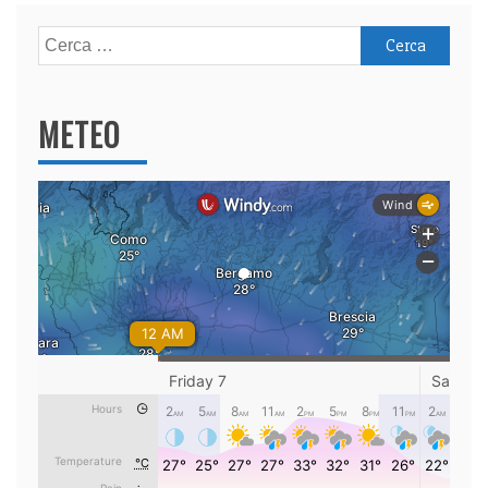
Ricerca
per:
METEO