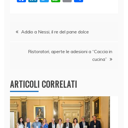
a
n
w
h
m
o
c
k
itt
at
ai
n
e
e
er
s
l
di
Navigazione
b
dI
A
vi
Addio a Nessi, il re del pane dolce
o
n
p
di
articoli
o
p
Ristoratori, aperte le adesioni a “Caccia in
k
cucina”
ARTICOLI CORRELATI