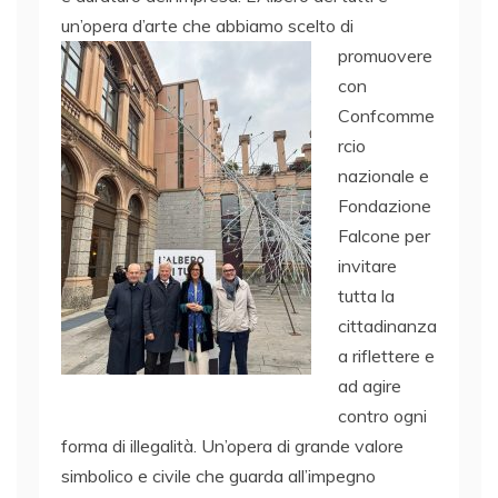
un’opera d’arte che abbiamo scelto di
promuovere
con
Confcomme
rcio
nazionale e
Fondazione
Falcone per
invitare
tutta la
cittadinanza
a riflettere e
ad agire
contro ogni
forma di illegalità. Un’opera di grande valore
simbolico e civile che guarda all’impegno