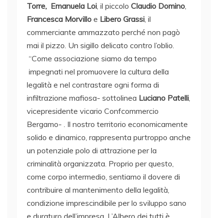
Torre,
Emanuela Loi
, il piccolo
Claudio Domino
,
Francesca Morvillo
e
Libero Grassi
, il
commerciante ammazzato perché non pagò
mai il pizzo. Un sigillo delicato contro l’oblio.
“Come associazione siamo da tempo
impegnati nel promuovere la cultura della
legalità e nel contrastare ogni forma di
infiltrazione mafiosa- sottolinea
Luciano Patelli
,
vicepresidente vicario Confcommercio
Bergamo- . Il nostro territorio economicamente
solido e dinamico, rappresenta purtroppo anche
un potenziale polo di attrazione per la
criminalità organizzata. Proprio per questo,
come corpo intermedio, sentiamo il dovere di
contribuire al mantenimento della legalità,
condizione imprescindibile per lo sviluppo sano
e duraturo dell’impresa. L’Albero dei tutti è