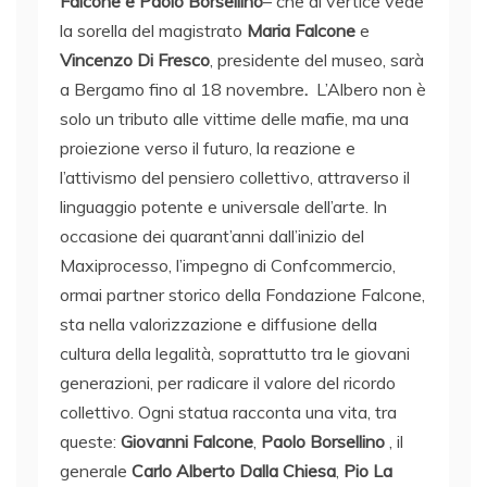
Falcone e Paolo Borsellino
– che al vertice vede
la sorella del magistrato
Maria Falcone
e
Vincenzo Di Fresco
, presidente del museo, sarà
a Bergamo fino al 18 novembre
.
L’Albero non è
solo un tributo alle vittime delle mafie, ma una
proiezione verso il futuro, la reazione e
l’attivismo del pensiero collettivo, attraverso il
linguaggio potente e universale dell’arte. In
occasione dei quarant’anni dall’inizio del
Maxiprocesso, l’impegno di Confcommercio,
ormai partner storico della Fondazione Falcone,
sta nella valorizzazione e diffusione della
cultura della legalità, soprattutto tra le giovani
generazioni, per radicare il valore del ricordo
collettivo. Ogni statua racconta una vita, tra
queste:
Giovanni Falcone
,
Paolo
Borsellino
, il
generale
Carlo
Alberto Dalla Chiesa
,
Pio La