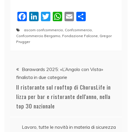
F
Li
T
W
E
C
a
n
w
h
m
o
ascom confcommercio
,
Confcommercio
,
c
k
itt
at
ai
n
Confcommercio Bergamo
,
Fondazione Falcone
,
Gregor
e
e
er
s
l
di
Prugger
b
dI
A
vi
o
n
p
di
Navigazione
Barawards 2025: «L’Angolo con Vista»
o
p
finalista in due categorie
articoli
k
Il ristorante sul rooftop di ChorusLife in
lizza per bar e ristorante dell'anno, nella
top 30 nazionale
Lavoro, tutte le novità in materia di sicurezza