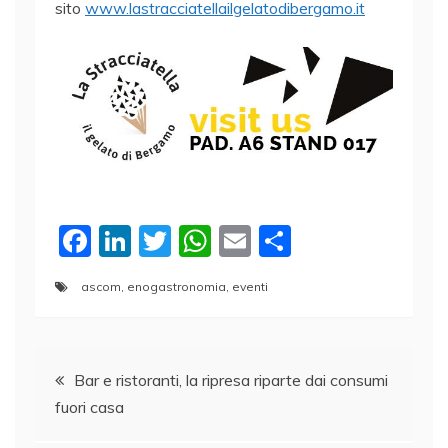
sito
www.lastracciatellailgelatodibergamo.it
F
Li
T
W
E
C
a
n
w
h
m
o
ascom
,
enogastronomia
,
eventi
c
k
itt
at
ai
n
e
e
er
s
l
di
Navigazione
b
dI
A
vi
Bar e ristoranti, la ripresa riparte dai consumi
o
n
p
di
fuori casa
articoli
o
p