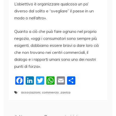
L’obiettivo è organizzare qualcosa un po’
diverso dal solito e “svegliare” il paese in un
modo o nell’altro».
Quanto a ciò che può fare ognuno nel proprio
negozio, «oggi i consumatori sono sempre più
esigenti, dobbiamo essere bravi a dare loro ciò
che non trovano nei centri commerciali, il
dialogo e i rapporti umani sono uno dei nostri
punti di forza».
F
Li
T
W
E
C
a
n
w
h
m
o
associazioni
,
commercio
,
zanica
c
k
itt
at
ai
n
e
e
er
s
l
di
Navigazione
b
dI
A
vi