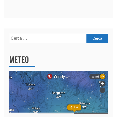
Ricerca
per:
METEO