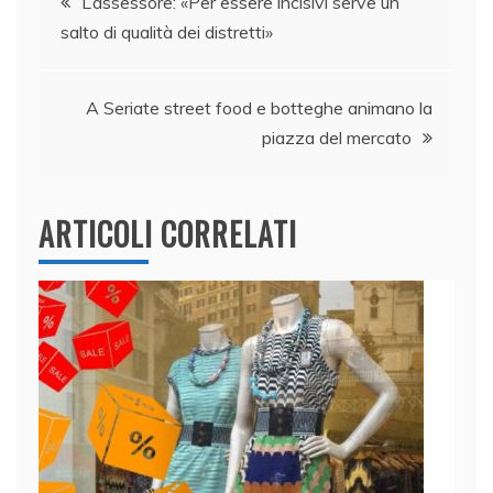
L’assessore: «Per essere incisivi serve un
o
n
p
di
salto di qualità dei distretti»
articoli
o
p
k
A Seriate street food e botteghe animano la
piazza del mercato
ARTICOLI CORRELATI