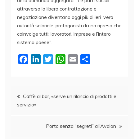
della domanda aggregata. “Le parti sociali
attraverso la libera contrattazione e
negoziazione diventano oggi più di ieri vera
autorità salariale, protagonisti di una ripresa che
coinvolge tutti: lavoratori, imprese e l’intero
sistema paese”.
F
Li
T
W
E
C
a
n
w
h
m
o
c
k
itt
at
ai
n
e
e
er
s
l
di
Navigazione
b
dI
A
vi
Caffè al bar, «serve un rilancio di prodotti e
servizio»
o
n
p
di
articoli
o
p
k
Porto senza “segreti” all’Avalon