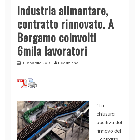
Industria alimentare,
contratto rinnovato. A
Bergamo coinvolti
6mila lavoratori
8 Febbraio 2016
Redazione
“La
chiusura
positiva del
rinnovo del
Contratto