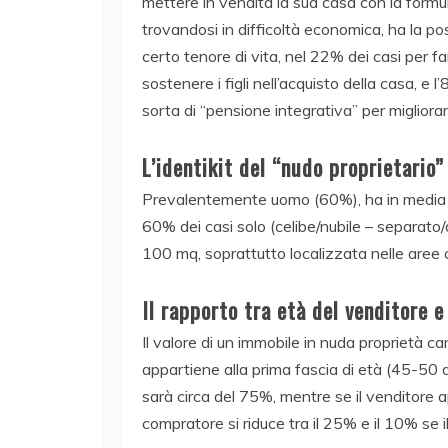
mettere in vendita la sua casa con la formul
trovandosi in difficoltà economica, ha la po
certo tenore di vita, nel 22% dei casi per f
sostenere i figli nell’acquisto della casa, e 
sorta di “pensione integrativa” per migliorare
L’identikit del “nudo proprietario”
Prevalentemente uomo (60%), ha in media un’
60% dei casi solo (celibe/nubile – separato/
100 mq, soprattutto localizzata nelle aree c
Il rapporto tra età del venditore e
Il valore di un immobile in nuda proprietà ca
appartiene alla prima fascia di età (45-50 a
sarà circa del 75%, mentre se il venditore ap
compratore si riduce tra il 25% e il 10% se il