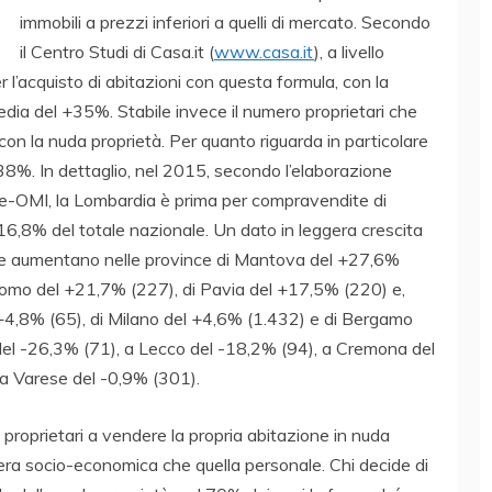
immobili a prezzi inferiori a quelli di mercato. Secondo
il Centro Studi di Casa.it (
www.casa.it
), a livello
r l’acquisto di abitazioni con questa formula, con la
edia del +35%. Stabile invece il numero proprietari che
con la nuda proprietà. Per quanto riguarda in particolare
38%. In dettaglio, nel 2015, secondo l’elaborazione
ate-OMI, la Lombardia è prima per compravendite di
l 16,8% del totale nazionale. Un dato in leggera crescita
te aumentano nelle province di Mantova del +27,6%
Como del +21,7% (227), di Pavia del +17,5% (220) e,
 +4,8% (65), di Milano del +4,6% (1.432) e di Bergamo
del -26,3% (71), a Lecco del -18,2% (94), a Cremona del
a Varese del -0,9% (301).
 proprietari a vendere la propria abitazione in nuda
era socio-economica che quella personale. Chi decide di