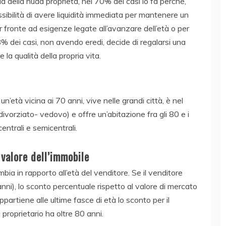
a della nuda proprietà, nel 70% dei casi lo fa perché,
ssibilità di avere liquidità immediata per mantenere un
ar fronte ad esigenze legate all’avanzare dell’età o per
l’8% dei casi, non avendo eredi, decide di regalarsi una
 la qualità della propria vita.
età vicina ai 70 anni, vive nelle grandi città, è nel
divorziato- vedovo) e offre un’abitazione fra gli 80 e i
entrali e semicentrali.
 valore dell’immobile
mbia in rapporto all’età del venditore. Se il venditore
nni), lo sconto percentuale rispetto al valore di mercato
partiene alle ultime fasce di età lo sconto per il
 proprietario ha oltre 80 anni.