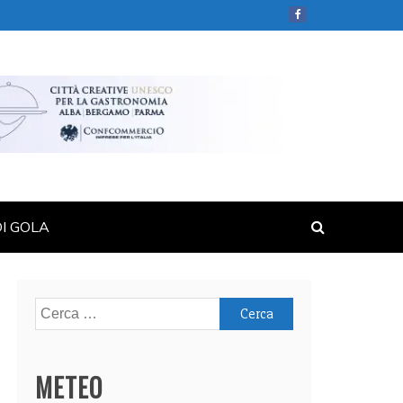
DI GOLA
Ricerca
per:
METEO