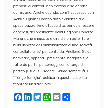
preposti ai controlli non c’erano e se c’erano
dormivano. Anche quando, com’è successo con
Achille, i giornali hanno dato evidenza alle
spese pazze. Fino all’assurdità, per voler essere
generosi, del presidente della Regione Roberto
Maroni, che è riuscito a dire di non poter fare
nulla rispetto agli amministratori di una società
controllata al 57 per cento dal Pirellone. Salvo
nominare, appena il presidente indagato si è
fatto da parte, personaggi con la targa di
partito (il suo) sul sedere. Siamo sempre là: il
“Tengo famiglia”, politica in questo caso, ha
trionfato un’altra volta.
F
Li
T
W
E
C
a
n
w
h
m
o