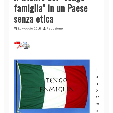
famiglia” in un Paese
senza etica
21 Maggio 2015
Redazione
“
L
a
n
o
st
ra
b