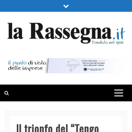
Skip
to
content
LA RASSEGNA
PORTALE DI ECONOMIA E FINANZA
Il trionfo del “Tengo