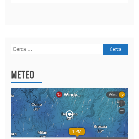
Ricerca
per:
METEO