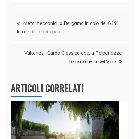
c
k
itt
at
ai
n
e
e
er
s
l
di
Navigazione
b
dI
A
vi
Metalmeccanici, a Bergamo in calo del 61%
le ore di cig ad aprile
o
n
p
di
articoli
o
p
k
Valtènesi-Garda Classico doc, a Polpenazze
torna la fiera del Vino
ARTICOLI CORRELATI