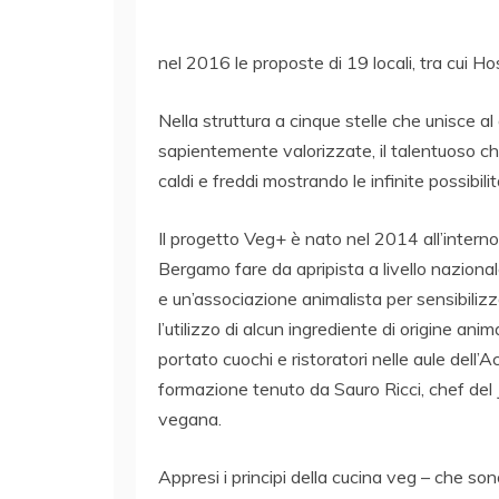
nel 2016 le proposte di 19 locali, tra cui Host
Nella struttura a cinque stelle che unisce a
sapientemente valorizzate, il talentuoso c
caldi e freddi mostrando le infinite possibil
Il progetto Veg+ è nato nel 2014 all’inter
Bergamo fare da apripista a livello naziona
e un’associazione animalista per sensibilizza
l’utilizzo di alcun ingrediente di origine ani
portato cuochi e ristoratori nelle aule dell
formazione tenuto da Sauro Ricci, chef del J
vegana.
Appresi i principi della cucina veg – che s