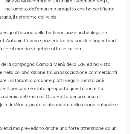
piazza Mascheroni, in Città alta, l’Aperitivo Veg+,
nell’ambito dell’omonimo progetto che ha certificato
aria, il ristorante del relais.
l design il fascino delle testimonianze archeologiche
hef Antonio Cuomo spazierà tra dry snack e finger food
ità che il mondo vegetale offre in cucina.
no della campagna Cambia Menù della Lav ed ha visto
le nella collaborazione tra un’associazione commercianti
re i ristoranti a proporre piatti vegani, senza cioè
male. Il percorso è stato riproposto quest’anno e ha
’Accademia del Gusto di Osio Sotto per un corso di
oia di Milano, punto di rifermento della cucina naturale e
ono etici ma prevedono anche una forte attenzione ad un