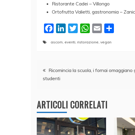
Ristorante Cadei – Villongo
Ortofrutta Valietti, gastronomia – Zani
F
Li
T
W
E
C
a
n
w
h
m
o
ascom
,
eventi
,
ristorazione
,
vegan
c
k
itt
at
ai
n
e
e
er
s
l
di
Navigazione
b
dI
A
vi
Ricomincia la scuola, i fornai omaggiano g
o
n
p
di
studenti
articoli
o
p
k
ARTICOLI CORRELATI