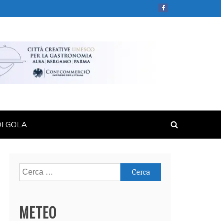
DI GOLA
Ricerca
per:
METEO