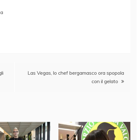
ca
li
Las Vegas, lo chef bergamasco ora spopola
con il gelato