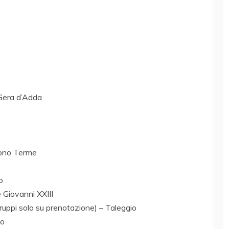
Gera d’Adda
bono Terme
o
 Giovanni XXIII
gruppi solo su prenotazione) – Taleggio
io