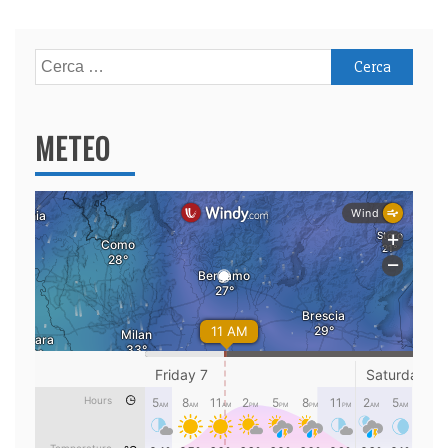
Ricerca
per:
METEO