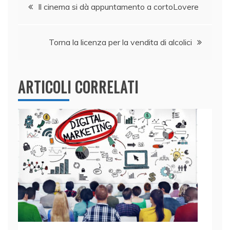
Navigazione
b
dI
A
vi
Il cinema si dà appuntamento a cortoLovere
o
n
p
di
articoli
o
p
Torna la licenza per la vendita di alcolici
k
ARTICOLI CORRELATI