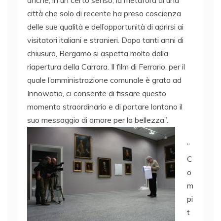
anche, in un certo senso, la metafora di una
città che solo di recente ha preso coscienza
delle sue qualità e dell’opportunità di aprirsi ai
visitatori italiani e stranieri. Dopo tanti anni di
chiusura, Bergamo si aspetta molto dalla
riapertura della Carrara. Il film di Ferrario, per il
quale l’amministrazione comunale è grata ad
Innowatio, ci consente di fissare questo
momento straordinario e di portare lontano il
suo messaggio di amore per la bellezza”.
“
C
o
m
pi
t