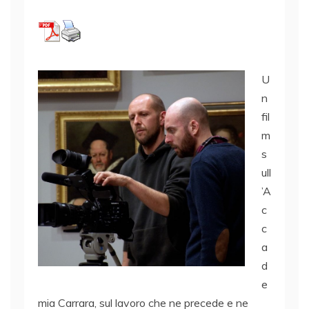
U
n
fil
m
s
ull
’A
c
c
a
d
e
mia Carrara, sul lavoro che ne precede e ne