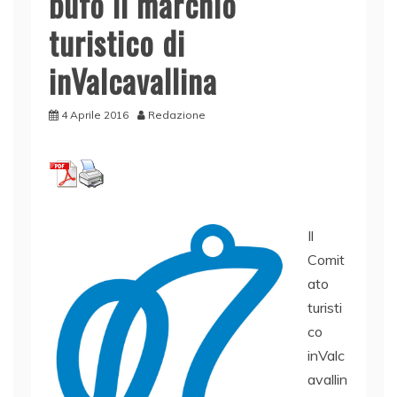
bufo il marchio
turistico di
inValcavallina
4 Aprile 2016
Redazione
Il
Comit
ato
turisti
co
inValc
avallin