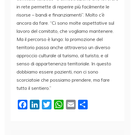
in rete permette di reperire più facilmente le
risorse – bandi e finanziamenti”. Molto c’è
ancora da fare. “Ci sono molte aspettative sul
lavoro del comitato, che vogliamo mantenere.
Ma il percorso è lungo: la promozione del
territorio passa anche attraverso un diverso
approccio culturale al turismo, al turista, e al
senso di appartenenza territoriale. In questo
dobbiamo essere pazienti, non ci sono
scorciatoie che possiamo prendere, ma fare
tutto il sentiero.”
F
Li
T
W
E
C
a
n
w
h
m
o
c
k
itt
at
ai
n
e
e
er
s
l
di