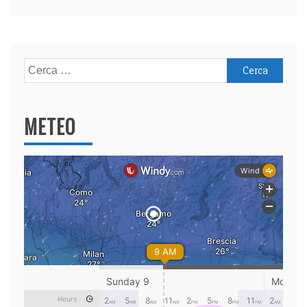
Ricerca
per:
METEO