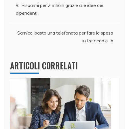
Navigazione
b
dI
A
vi
Risparmi per 2 milioni grazie alle idee dei
dipendenti
o
n
p
di
articoli
o
p
k
Sarnico, basta una telefonata per fare la spesa
in tre negozi
ARTICOLI CORRELATI