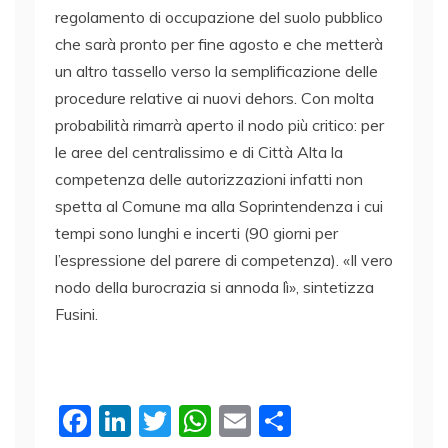
regolamento di occupazione del suolo pubblico
che sarà pronto per fine agosto e che metterà
un altro tassello verso la semplificazione delle
procedure relative ai nuovi dehors. Con molta
probabilità rimarrà aperto il nodo più critico: per
le aree del centralissimo e di Città Alta la
competenza delle autorizzazioni infatti non
spetta al Comune ma alla Soprintendenza i cui
tempi sono lunghi e incerti (90 giorni per
l’espressione del parere di competenza). «Il vero
nodo della burocrazia si annoda lì», sintetizza
Fusini.
F
Li
T
W
E
C