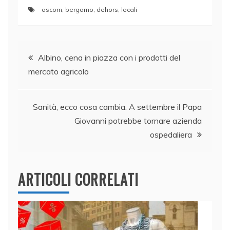
a
n
w
h
m
o
ascom
,
bergamo
,
dehors
,
locali
c
k
itt
at
ai
n
e
e
er
s
l
di
Navigazione
b
dI
A
vi
Albino, cena in piazza con i prodotti del
o
n
p
di
mercato agricolo
articoli
o
p
k
Sanità, ecco cosa cambia. A settembre il Papa
Giovanni potrebbe tornare azienda
ospedaliera
ARTICOLI CORRELATI