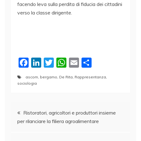
facendo leva sulla perdita di fiducia dei cittadini
verso la classe dirigente.
F
Li
T
W
E
C
a
n
w
h
m
o
ascom
,
bergamo
,
De Rita
,
Rappresentanza
,
c
k
itt
at
ai
n
sociologia
e
e
er
s
l
di
b
dI
A
vi
Navigazione
o
n
p
di
Ristoratori, agricoltori e produttori insieme
o
p
per rilanciare la filiera agroalimentare
articoli
k