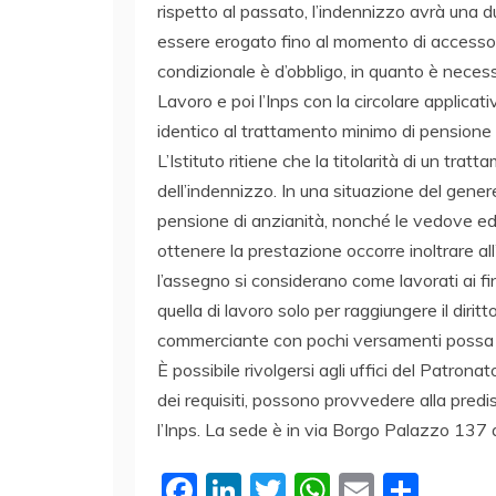
rispetto al passato, l’indennizzo avrà una d
essere erogato fino al momento di accesso a
condizionale è d’obbligo, in quanto è necess
Lavoro e poi l’Inps con la circolare applicat
identico al trattamento minimo di pensione c
L’Istituto ritiene che la titolarità di un tr
dell’indennizzo. In una situazione del genere 
pensione di anzianità, nonché le vedove ed 
ottenere la prestazione occorre inoltrare all
l’assegno si considerano come lavorati ai fi
quella di lavoro solo per raggiungere il dirit
commerciante con pochi versamenti possa 
È possibile rivolgersi agli uffici del Patro
dei requisiti, possono provvedere alla predi
l’Inps. La sede è in via Borgo Palazzo 13
F
Li
T
W
E
C