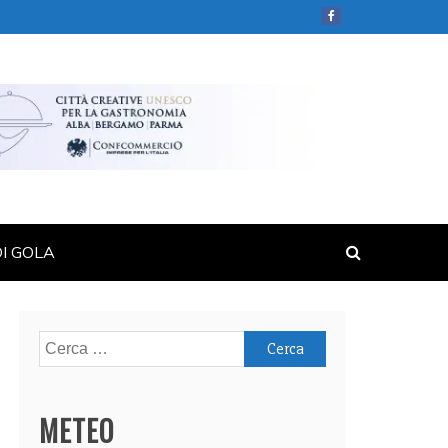
DI GOLA
Ricerca
per:
METEO