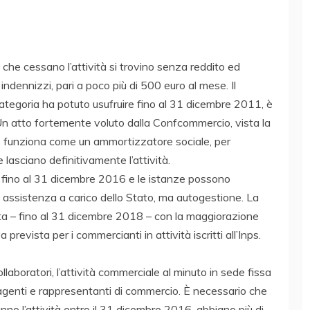
i che cessano l’attività si trovino senza reddito ed
indennizzi, pari a poco più di 500 euro al mese. Il
 categoria ha potuto usufruire fino al 31 dicembre 2011, è
. Un atto fortemente voluto dalla Confcommercio, vista la
ne funziona come un ammortizzatore sociale, per
lasciano definitivamente l’attività.
 fino al 31 dicembre 2016 e le istanze possono
 assistenza a carico dello Stato, ma autogestione. La
ta – fino al 31 dicembre 2018 – con la maggiorazione
 prevista per i commercianti in attività iscritti all’Inps.
ollaboratori, l’attività commerciale al minuto in sede fissa
li agenti e rappresentanti di commercio. È necessario che
no l’attività entro il 31 dicembre 2016, abbiano più di