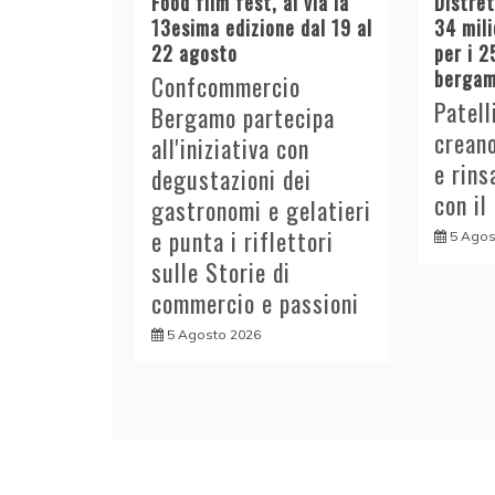
Food film fest, al via la
Distre
13esima edizione dal 19 al
34 mili
22 agosto
per i 2
bergam
Confcommercio
Patell
Bergamo partecipa
crean
all'iniziativa con
e rins
degustazioni dei
con il
gastronomi e gelatieri
e punta i riflettori
5 Agos
sulle Storie di
commercio e passioni
5 Agosto 2026