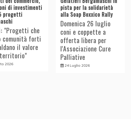
tti del commercio,
Gelatieri Bergamaschi in
oni di investimenti
pista per la solidarietà
5 progetti
alla Soap Boxxico Rally
aschi
Domenica 26 luglio
i: "Progetti che
coni e coppette a
o comunità forti
offerta libera per
aldano il valore
l'Associazione Cure
 territorio"
Palliative
to 2026
24 Luglio 2026