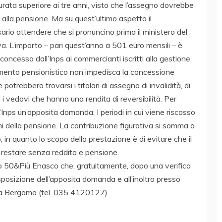
urata superiore ai tre anni, visto che l’assegno dovrebbe
lla pensione. Ma su quest’ultimo aspetto il
ario attendere che si pronuncino prima il ministero del
iva. L’importo – pari quest’anno a 501 euro mensili – è
oncesso dall’Inps ai commercianti iscritti alla gestione.
attamento pensionistico non impedisca la concessione
potrebbero trovarsi i titolari di assegno di invalidità, di
i vedovi che hanno una rendita di reversibilità. Per
’Inps un’apposita domanda. I periodi in cui viene riscosso
ni della pensione. La contribuzione figurativa si somma a
to, in quanto lo scopo della prestazione è di evitare che il
restare senza reddito e pensione.
nato 50&Più Enasco che, gratuitamente, dopo una verifica
sposizione dell’apposita domanda e all’inoltro presso
7 a Bergamo (tel. 035 4120127).