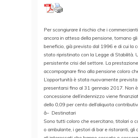
Per scongiurare il rischio che i commerciant
ancora in attesa della pensione, tornano gli 
beneficio, già previsto dal 1996 e di cui la
stato ripristinato con la Legge di Stabilità
persistente crisi del settore. La prestazio
accompagnare fino alla pensione coloro che 
L’opportunità è stata nuovamente prevista
presentarsi fino al 31 gennaio 2017. Non è
concessione dell’indennizzo viene finanzia
dello 0,09 per cento dell’aliquota contributiva
â– Destinatari
Sono tutti coloro che esercitano, titolari o c
o ambulante, i gestori di bar e ristoranti, g
gli interessati che hanno cessato o cesseran