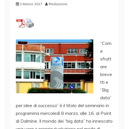
2 Marzo 2017
Redazione
“Com
e
sfrutt
are
breve
tti e
“Big
data”
per idee di successo” è il titolo del seminario in
programma mercoledì 8 marzo, alle 16, al Point
di Dalmine. Il mondo dei “big data” ha innescato
una vera e propria rivoluzione nel modo di