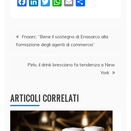
F
Li
T
W
E
C
a
n
w
h
m
o
c
k
itt
at
ai
n
e
e
er
s
l
di
Navigazione
b
dI
A
vi
Fnaarc: “Bene il sostegno di Enasarco alla
formazione degli agenti di commercio”
o
n
p
di
articoli
o
p
k
Pirlo, il drink bresciano fa tendenza a New
York
ARTICOLI CORRELATI