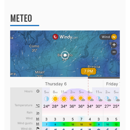
per:
METEO