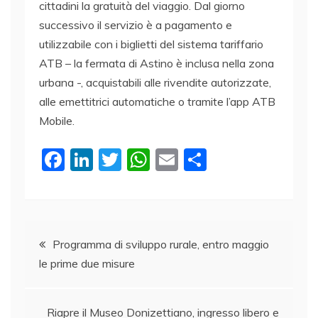
cittadini la gratuità del viaggio. Dal giorno
successivo il servizio è a pagamento e
utilizzabile con i biglietti del sistema tariffario
ATB – la fermata di Astino è inclusa nella zona
urbana -, acquistabili alle rivendite autorizzate,
alle emettitrici automatiche o tramite l’app ATB
Mobile.
F
Li
T
W
E
C
a
n
w
h
m
o
c
k
itt
at
ai
n
e
e
er
s
l
di
Navigazione
b
dI
A
vi
Programma di sviluppo rurale, entro maggio
le prime due misure
o
n
p
di
articoli
o
p
Riapre il Museo Donizettiano, ingresso libero e