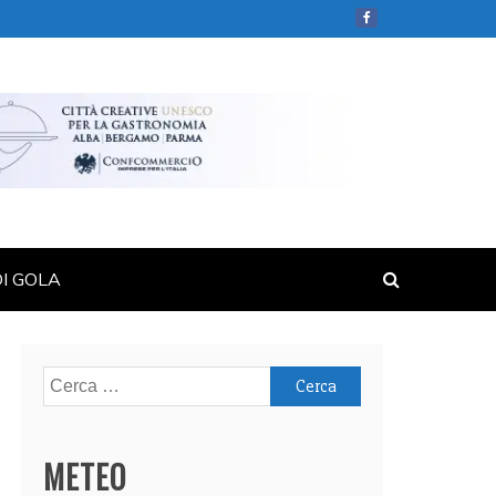
DI GOLA
Ricerca
per:
METEO