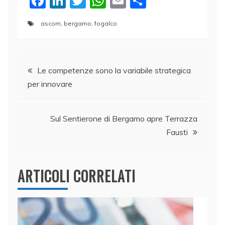
F
Li
T
W
E
C
a
n
w
h
m
o
ascom
,
bergamo
,
fogalco
c
k
itt
at
ai
n
e
e
er
s
l
di
Navigazione
b
dI
A
vi
Le competenze sono la variabile strategica
o
n
p
di
per innovare
articoli
o
p
k
Sul Sentierone di Bergamo apre Terrazza
Fausti
ARTICOLI CORRELATI