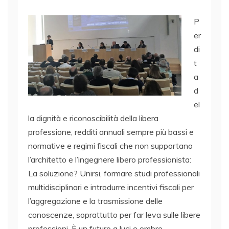
P
er
di
t
a
d
el
la dignità e riconoscibilità della libera
professione, redditi annuali sempre più bassi e
normative e regimi fiscali che non supportano
l’architetto e l’ingegnere libero professionista:
La soluzione? Unirsi, formare studi professionali
multidisciplinari e introdurre incentivi fiscali per
l’aggregazione e la trasmissione delle
conoscenze, soprattutto per far leva sulle libere
professioni. È un futuro a luci e ombre