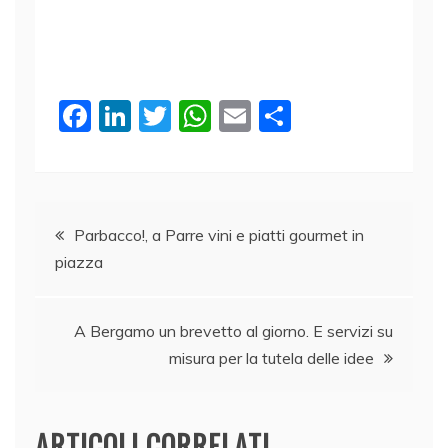
F
Li
T
W
E
C
a
n
w
h
m
o
c
k
itt
at
ai
n
e
e
er
s
l
di
Navigazione
b
dI
A
vi
Parbacco!, a Parre vini e piatti gourmet in
piazza
o
n
p
di
articoli
o
p
k
A Bergamo un brevetto al giorno. E servizi su
misura per la tutela delle idee
ARTICOLI CORRELATI